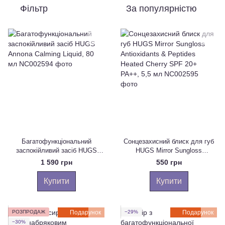
Фільтр
За популярністю
Багатофункціональний
Сонцезахисний блиск для губ
заспокійливий засіб HUGS
HUGS Mirror Sungloss
Annona Calming Liquid, 80 мл
Antioxidants & Peptides Heated
1 590 грн
550 грн
Cherry SPF 20+ PA++, 5,5 мл
Купити
Купити
РОЗПРОДАЖ
Подарунок
−29%
Подарунок
−30%