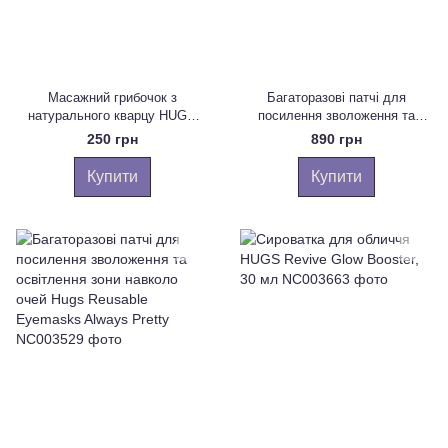
Масажний грибочок з
Багаторазові патчі для
натурального кварцу HUGS
посилення зволоження та
Rose quartz massage
освітлення зони навколо очей
250 грн
890 грн
mushroom, 1 шт
Hugs Reusable Eyemasks
Skincare lover
Купити
Купити