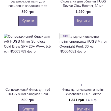
Багаторазові патчі для
Сироватка для обличчя HUGS
посилення зволоження та
Revive Glow Booster, 30 мл
освітлення зони навколо очей
890 грн
1 290 грн
Hugs Reusable Eyemasks
Always Pretty
Купити
Купити
−10%
1
Сонцезахисний блиск для губ
Нічна мультикислотна пілінг-
HUGS Mirror Sungloss Cold
сироватка HUGS Mirror
Brew SPF 20+ PA++, 5.5 мл
Overnight Peel, 30 мл
590 грн
1 341 грн
1 490 грн
Купити
Купити