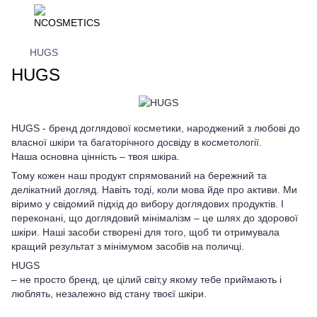
HUGS
HUGS
HUGS - бренд доглядової косметики, народжений з любові до
власної шкіри та багаторічного досвіду в косметології.
Наша основна цінність – твоя шкіра.
Тому кожен наш продукт спрямований на бережний та
делікатний догляд. Навіть тоді, коли мова йде про активи. Ми
віримо у свідомий підхід до вибору доглядових продуктів. І
переконані, що доглядовий мінімалізм – це шлях до здорової
шкіри. Наші засоби створені для того, щоб ти отримувала
кращий результат з мінімумом засобів на поличці.
HUGS
– не просто бренд, це цілий світ,у якому тебе приймають і
люблять, незалежно від стану твоєї шкіри.