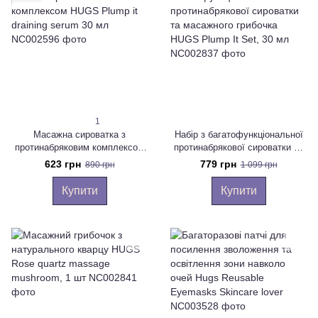
1
Масажна сироватка з
Набір з багатофункціональної
протинабряковим комплексом
протинабрякової сироватки та
HUGS Plump it draining serum
масажного грибочка HUGS
623 грн
779 грн
890 грн
1 099 грн
30 мл
Plump It Set, 30 мл
Купити
Купити