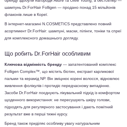
бренду здобули нагороди Allure та Olive Young, а бестселер — 
шампунь Dr.ForHair Folligen — продано понад 15 мільйонів 
флаконів лише в Кореї.
В інтернет-магазині N.COSMETICS представлено повний 
асортимент Dr.ForHair: шампуні, маски, пілінги, тоніки та спреї 
для комплексного домашнього догляду.
Що робить Dr.ForHair особливим
Ключова відмінність бренду
 — запатентований комплекс 
Folligen Complex™, що містить біотин, екстракт карликової 
пальми та керамід NP. Він зміцнює корені волосся, відновлює 
живлення фолікулів і протидіє передчасному випадінню. 
Засоби Dr.ForHair поєднують лікувальний підхід із комфортом 
щоденного використання: не пересушують шкіру голови, 
підходять для регулярного застосування і дають помітний 
результат вже в перші тижні курсу.
Бренд також приділяє особливу увагу натуральним 