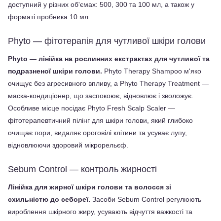
доступний у різних об'ємах: 500, 300 та 100 мл, а також у 
форматі пробника 10 мл.
Phyto — фітотерапія для чутливої шкіри голови
Phyto — лінійка на рослинних екстрактах для чутливої та 
подразненої шкіри голови.
 Phyto Therapy Shampoo м'яко 
очищує без агресивного впливу, а Phyto Therapy Treatment — 
маска-кондиціонер, що заспокоює, відновлює і зволожує. 
Особливе місце посідає Phyto Fresh Scalp Scaler — 
фітотерапевтичний пілінг для шкіри голови, який глибоко 
очищає пори, видаляє ороговілі клітини та усуває лупу, 
відновлюючи здоровий мікрорельєф.
Sebum Control — контроль жирності
Лінійка для жирної шкіри голови та волосся зі 
схильністю до себореї.
 Засоби Sebum Control регулюють 
вироблення шкірного жиру, усувають відчуття важкості та 