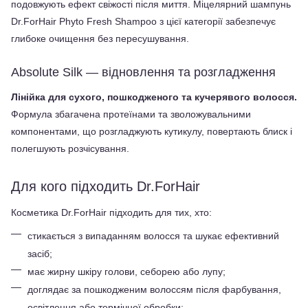
подовжують ефект свіжості після миття. Міцелярний шампунь 
Dr.ForHair Phyto Fresh Shampoo з цієї категорії забезпечує 
глибоке очищення без пересушування.
Absolute Silk — відновлення та розгладження
Лінійка для сухого, пошкодженого та кучерявого волосся.
Формула збагачена протеїнами та зволожувальними 
компонентами, що розгладжують кутикулу, повертають блиск і 
полегшують розчісування.
Для кого підходить Dr.ForHair
Косметика Dr.ForHair підходить для тих, хто:
стикається з випаданням волосся та шукає ефективний 
засіб;
має жирну шкіру голови, себорею або лупу;
доглядає за пошкодженим волоссям після фарбування, 
освітлення або термічної обробки;