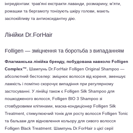
інгредієнтам: трав'яні екстракти лаванди, розмарину, м'яти, 
ромашки та бергамоту тонізують шкіру голови, мають 
заспокійливу та антиоксидантну дію.
Лінійки Dr.ForHair
Folligen — зміцнення та боротьба з випаданням
Флагманська лінійка бренду, побудована навколо Folligen 
Complex™.
 Шампунь Dr.ForHair Folligen Original Shampoo — 
абсолютний бестселер: зміцнює волосся від кореня, зменшує 
ламкість і помітно скорочує випадіння при регулярному 
застосуванні. У лінійці також є Folligen Silk Shampoo для 
пошкодженого волосся, Folligen BIO 3 Shampoo зі 
стовбуровими клітинами, маска-кондиціонер Folligen Silk 
Treatment, стимулюючий тонік для росту волосся Folligen Tonic 
та бальзам для відновлення кольору для сивого волосся 
Folligen Black Treatment. Шампунь Dr.ForHair з цієї серії 