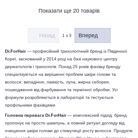
Показати ще 20 товарів
Назад
Вперед
1
з 3
Dr.ForHair 
— професійний трихологічний бренд із Південної 
Кореї, заснований у 2014 році на базі наукового центру 
дерматологів і трихологів. Понад 25 років фахівці бренду 
спеціалізуються на вирішенні проблем шкіри голови та 
волосся: випадіння, ламкість, лупа, жирна себорея, 
пошкодження від фарбування та термічної обробки. Усі 
формули розробляються в лабораторії та тестуються 
профільними фахівцями.
Головна перевага Dr.ForHair
 — комплексний підхід: бренд 
пропонує не просто шампунь, а повний ритуал догляду від 
очищення шкіри голови до стимуляції росту волосся. Продукти 