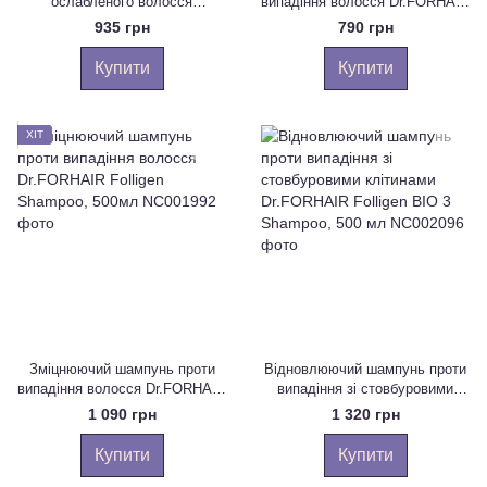
ослабленого волосся
випадіння волосся Dr.FORHAIR
Dr.FORHAIR Folligen Anti-
Folligen Shampoo, 300мл
935 грн
790 грн
Dandruff Shampoo, 300мл
Купити
Купити
ХІТ
Зміцнюючий шампунь проти
Відновлюючий шампунь проти
випадіння волосся Dr.FORHAIR
випадіння зі стовбуровими
Folligen Shampoo, 500мл
клітинами Dr.FORHAIR Folligen
1 090 грн
1 320 грн
BIO 3 Shampoo, 500 мл
Купити
Купити