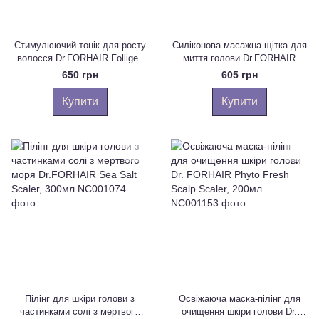
Стимулюючий тонік для росту
Силіконова масажна щітка для
волосся Dr.FORHAIR Folligen
миття голови Dr.FORHAIR
Tonic, 120мл
Cleansing Scalp Brush
650 грн
605 грн
Купити
Купити
Пілінг для шкіри голови з
Освіжаюча маска-пілінг для
частинками солі з мертвого
очищення шкіри голови Dr.