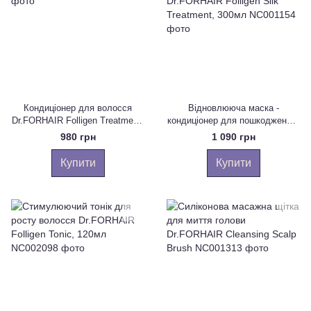
Кондиціонер для волосся
Відновлююча маска -
Dr.FORHAIR Folligen Treatment,
кондиціонер для пошкодженого
200 мл
волосся Dr.FORHAIR Folligen
980 грн
1 090 грн
Silk Treatment, 300мл
Купити
Купити