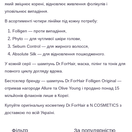
який зміцнює корені, відновлює живлення фолікулів і 
уповільнює випадіння.
В асортименті чотири лінійки під кожну потребу: 
Folligen — проти випадіння, 
Phyto — для чутливої шкіри голови, 
Sebum Control — для жирного волосся, 
Absolute Silk — для відновлення пошкодженого. 
У кожній серії — шампунь Dr.ForHair, маска, пілінг та тонік для 
повного циклу догляду вдома.
Бестселер бренду — шампунь Dr.ForHair Folligen Original — 
отримав нагороди Allure та Olive Young і продано понад 15 
мільйонів флаконів лише в Кореї.
Купуйте оригінальну косметику Dr.ForHair в N.COSMETICS з 
доставкою по всій Україні.
Фільтр
За популярністю