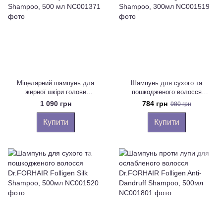
Міцелярний шампунь для
Шампунь для сухого та
жирної шкіри голови
пошкодженого волосся
Dr.FORHAIR Phyto Fresh
Dr.FORHAIR Folligen Silk
1 090 грн
784 грн
980 грн
Shampoo, 500 мл
Shampoo, 300мл
Купити
Купити