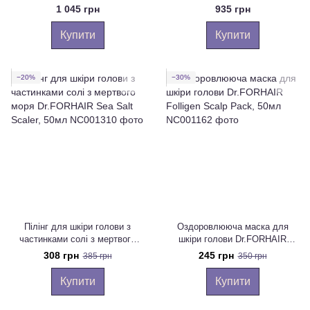
моря Dr.FORHAIR Sea Salt
FORHAIR Phyto Fresh Scalp
1 045 грн
935 грн
Scaler, 300мл
Scaler, 200мл
Купити
Купити
−20%
−30%
Пілінг для шкіри голови з
Оздоровлююча маска для
частинками солі з мертвого
шкіри голови Dr.FORHAIR
моря Dr.FORHAIR Sea Salt
Folligen Scalp Pack, 50мл
308 грн
245 грн
385 грн
350 грн
Scaler, 50мл
Купити
Купити