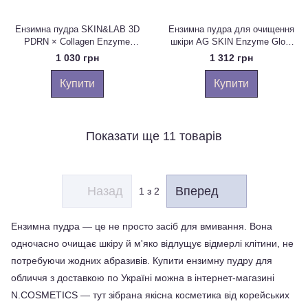
Ензимна пудра SKIN&LAB 3D
Ензимна пудра для очищення
PDRN × Collagen Enzyme
шкіри AG SKIN Enzyme Glow
Cleansing Powder, 50 г
Powde, 30 г
1 030 грн
1 312 грн
Купити
Купити
Показати ще 11 товарів
Назад
Вперед
1
з 2
Ензимна пудра — це не просто засіб для вмивання. Вона 
одночасно очищає шкіру й м'яко відлущує відмерлі клітини, не 
потребуючи жодних абразивів. Купити ензимну пудру для 
обличчя з доставкою по Україні можна в інтернет-магазині 
N.COSMETICS — тут зібрана якісна косметика від корейських 