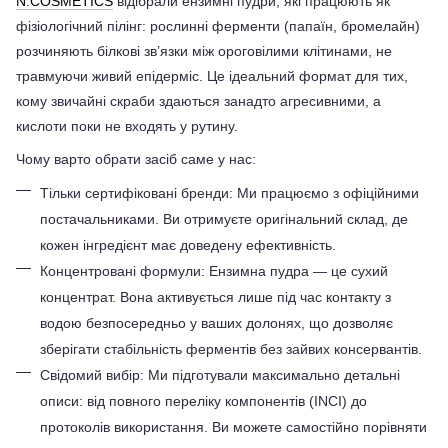
N.COSMETICS
 відібрали ензимні пудри, які працюють як 
фізіологічний пілінг: рослинні ферменти (папаїн, бромелайн) 
розчиняють білкові зв’язки між ороговілими клітинами, не 
травмуючи живий епідерміс. Це ідеальний формат для тих, 
кому звичайні скраби здаються занадто агресивними, а 
кислоти поки не входять у рутину.
Чому варто обрати засіб саме у нас:
Тільки сертифіковані бренди: Ми працюємо з офіційними 
постачальниками. Ви отримуєте оригінальний склад, де 
кожен інгредієнт має доведену ефективність.
Концентровані формули: Ензимна пудра — це сухий 
концентрат. Вона активується лише під час контакту з 
водою безпосередньо у ваших долонях, що дозволяє 
зберігати стабільність ферментів без зайвих консервантів.
Свідомий вибір: Ми підготували максимально детальні 
описи: від повного переліку компонентів (INCI) до 
протоколів використання. Ви можете самостійно порівняти 