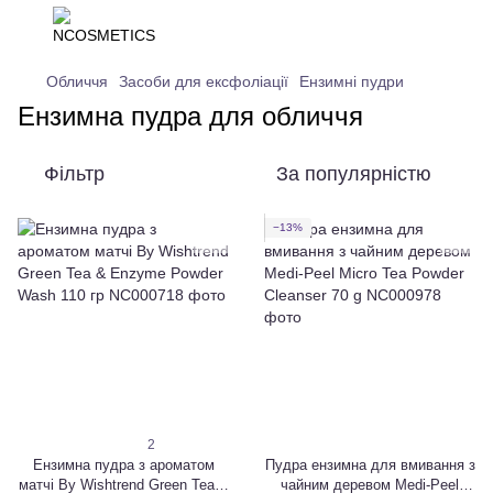
Обличчя
Засоби для ексфоліації
Ензимні пудри
Ензимна пудра для обличчя
Фільтр
За популярністю
−13%
2
Ензимна пудра з ароматом
Пудра ензимна для вмивання з
матчі By Wishtrend Green Tea &
чайним деревом Medi-Peel