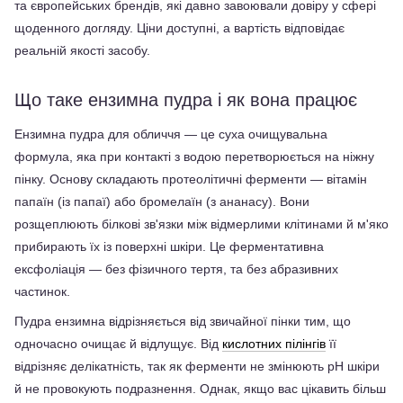
та європейських брендів, які давно завоювали довіру у сфері 
щоденного догляду. Ціни доступні, а вартість відповідає 
реальній якості засобу.
Що таке ензимна пудра і як вона працює
Ензимна пудра для обличчя — це суха очищувальна 
формула, яка при контакті з водою перетворюється на ніжну 
пінку. Основу складають протеолітичні ферменти — вітамін 
папаїн (із папаї) або бромелаїн (з ананасу). Вони 
розщеплюють білкові зв'язки між відмерлими клітинами й м'яко 
прибирають їх із поверхні шкіри. Це ферментативна 
ексфоліація — без фізичного тертя, та без абразивних 
частинок.
Пудра ензимна відрізняється від звичайної пінки тим, що 
одночасно очищає й відлущує. Від 
кислотних пілінгів
 її 
відрізняє делікатність, так як ферменти не змінюють pH шкіри 
й не провокують подразнення. Однак, якщо вас цікавить більш 