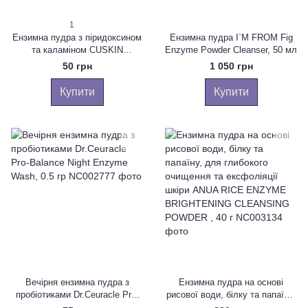
1
Ензимна пудра з піридоксином
Ензимна пудра I`M FROM Fig
та каламіном CUSKIN
Enzyme Powder Cleanser, 50 мл
Dr.Solution B6 Enzyme Powder
50 грн
1 050 грн
Wash, 1г
Купити
Купити
Вечірня ензимна пудра з
Ензимна пудра на основі
пробіотиками Dr.Ceuracle Pro-
рисової води, білку та папаїну,
Balance Night Enzyme Wash,
для глибокого очищення та