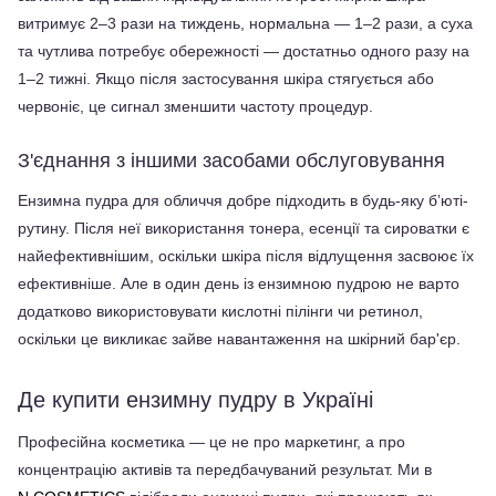
витримує 2–3 рази на тиждень, нормальна — 1–2 рази, а суха 
та чутлива потребує обережності — достатньо одного разу на 
1–2 тижні. Якщо після застосування шкіра стягується або 
червоніє, це сигнал зменшити частоту процедур.
З'єднання з іншими засобами обслуговування
Ензимна пудра для обличчя добре підходить в будь-яку бʼюті-
рутину. Після неї використання тонера, есенції та сироватки є 
найефективнішим, оскільки шкіра після відлущення засвоює їх 
ефективніше. Але в один день із ензимною пудрою не варто 
додатково використовувати кислотні пілінги чи ретинол, 
оскільки це викликає зайве навантаження на шкірний бар'єр.
Де купити ензимну пудру в Україні
Професійна косметика — це не про маркетинг, а про 
концентрацію активів та передбачуваний результат. Ми в 