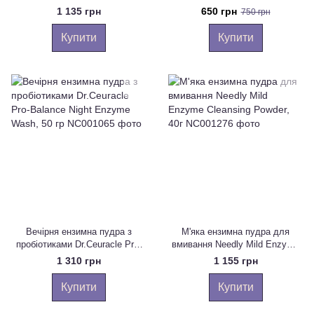
Enzyme Powder Wash 110 гр
Micro Tea Powder Cleanser 70 g
1 135 грн
650 грн
750 грн
Купити
Купити
Вечірня ензимна пудра з
М'яка ензимна пудра для
пробіотиками Dr.Ceuracle Pro-
вмивання Needly Mild Enzyme
Balance Night Enzyme Wash, 50
Cleansing Powder, 40г
1 310 грн
1 155 грн
гр
Купити
Купити