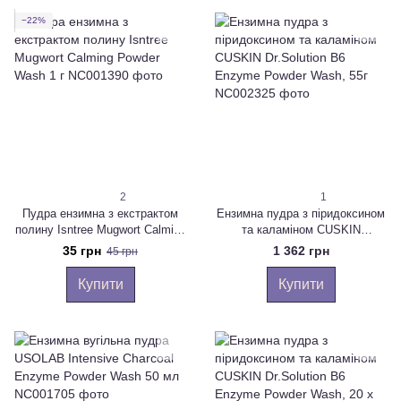
−22%
2
1
Пудра ензимна з екстрактом
Ензимна пудра з піридоксином
полину Isntree Mugwort Calming
та каламіном CUSKIN
Powder Wash 1 г
Dr.Solution B6 Enzyme Powder
35 грн
1 362 грн
45 грн
Wash, 55г
Купити
Купити