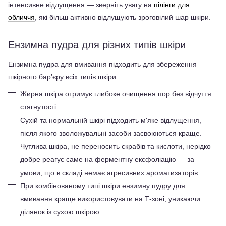
інтенсивне відлущення — зверніть увагу на 
пілінги для 
обличчя
, які більш активно відлущують зроговілий шар шкіри.
Ензимна пудра для різних типів шкіри
Ензимна пудра для вмивання підходить для збереження 
шкірного бар’єру всіх типів шкіри. 
Жирна шкіра отримує глибоке очищення пор без відчуття 
стягнутості.
Сухій та нормальній шкірі підходить м'яке відлущення, 
після якого зволожувальні засоби засвоюються краще. 
Чутлива шкіра, не переносить скрабів та кислоти, нерідко 
добре реагує саме на ферментну ексфоліацію — за 
умови, що в складі немає агресивних ароматизаторів. 
При комбінованому типі шкіри ензимну пудру для 
вмивання краще використовувати на Т-зоні, уникаючи 
ділянок із сухою шкірою.