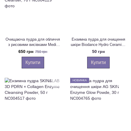
Очищаюча пудра для обличчя
Ензимна пудра для очищення
з рисовими висівками Medi-
шкіри Biodance Hydro Ceramide
Peel Phyto EX PDRN Micro
Cleansing Powder, 1 г
650 грн
50 грн
750 грн
Shot Powder Cleanser, 70 г
Купити
Купити
НОВИНКА