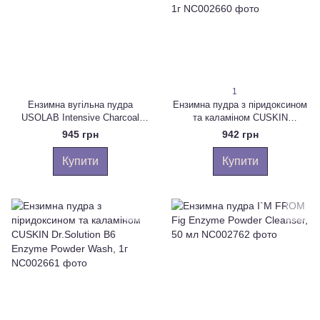
1
Ензимна вугільна пудра
Ензимна пудра з піридоксином
USOLAB Intensive Charcoal
та каламіном CUSKIN
Enzyme Powder Wash 50 мл
Dr.Solution B6 Enzyme Powder
945 грн
942 грн
Wash, 20 х 1г
Купити
Купити