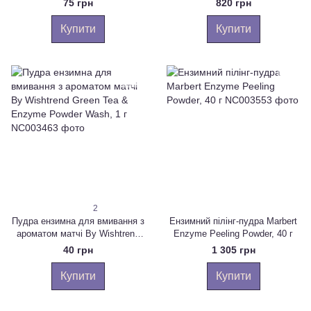
75 грн
820 грн
0.5 гр
ексфоліяції шкіри ANUA RICE
ENZYME BRIGHTENING
Купити
Купити
CLEANSING POWDER , 40 г
2
Пудра ензимна для вмивання з
Ензимний пілінг-пудра Marbert
ароматом матчі By Wishtrend
Enzyme Peeling Powder, 40 г
Green Tea & Enzyme Powder
40 грн
1 305 грн
Wash, 1 г
Купити
Купити