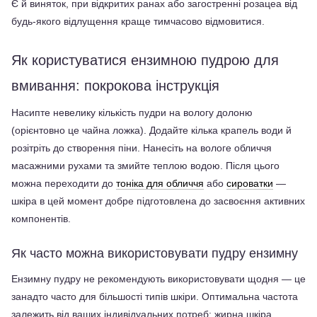
Є й виняток, при відкритих ранах або загостренні розацеа від 
будь-якого відлущення краще тимчасово відмовитися.
Як користуватися ензимною пудрою для 
вмивання: покрокова інструкція
Насипте невелику кількість пудри на вологу долоню 
(орієнтовно це чайна ложка). Додайте кілька крапель води й 
розітріть до створення піни. Нанесіть на вологе обличчя 
масажними рухами та змийте теплою водою. Після цього 
можна переходити до 
тоніка для обличчя
 або 
сироватки
 — 
шкіра в цей момент добре підготовлена ​​до засвоєння активних 
компонентів.
Як часто можна використовувати пудру ензимну
Ензимну пудру не рекомендують використовувати щодня — це 
занадто часто для більшості типів шкіри. Оптимальна частота 
залежить від ваших індивідуальних потреб: жирна шкіра 