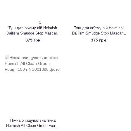
1
Туш для об'єму вій Heimish
Туш для об'єму вій Heimish
Dailism Smudge Stop Mascara
Dailism Smudge Stop Mascara
Volume black, 9g
Volume, Brown, 9g
375 грн
375 грн
Ніжна очищувальна пінка
Heimish All Clean Green Foam,
150 г