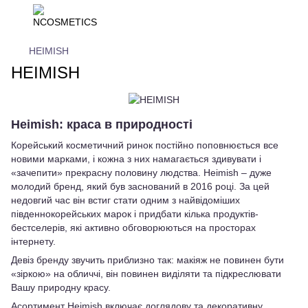
HEIMISH
HEIMISH
Heimish: краса в природності
Корейський косметичний ринок постійно поповнюється все
новими марками, і кожна з них намагається здивувати і
«зачепити» прекрасну половину людства. Heimish – дуже
молодий бренд, який був заснований в 2016 році. За цей
недовгий час він встиг стати одним з найвідоміших
південнокорейських марок і придбати кілька продуктів-
бестселерів, які активно обговорюються на просторах
інтернету.
Девіз бренду звучить приблизно так: макіяж не повинен бути
«зіркою» на обличчі, він повинен виділяти та підкреслювати
Вашу природну красу.
Асортимент Heimish включає доглядову та декоративну