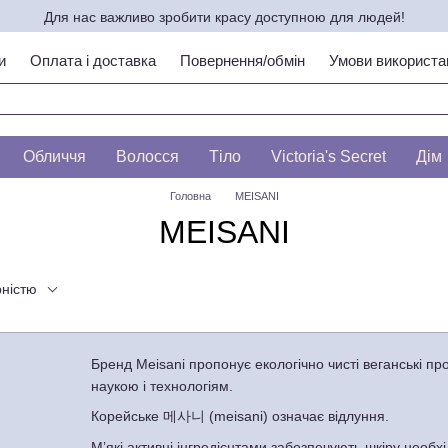
Для нас важливо зробити красу доступною для людей!
и
Оплата і доставка
Повернення/обмін
Умови використа
ипу шкіри по ЛЕСЛІ БАУМАНН
Обличчя
Волосся
Тіло
Victoria's Secret
Дім
Головна
MEISANI
MEISANI
рністю
Бренд Meisani пропонує екологічно чисті веганські пр
наукою і технологіям.
Корейське 메사니 (meisani) означає відлуння.
М’які активні інгредієнтами забезпечують шкіру нео