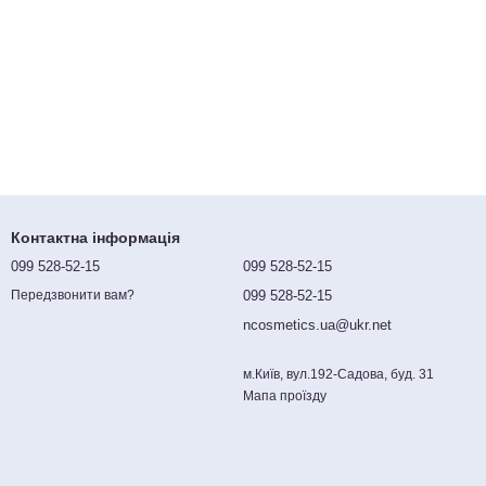
Контактна інформація
099 528-52-15
099 528-52-15
099 528-52-15
Передзвонити вам?
ncosmetics.ua@ukr.net
м.Київ, вул.192-Садова, буд. 31
Мапа проїзду