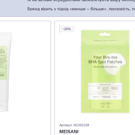
Бренд вірить у підхід «менше – більше», прозорість, по
здорової шкіри. Ідеальний бренд, який піклується про
Слоган бренду «слухай свою шкіру» надихає клієнтів 
−20%
Артикул: NC002169
MEISANI