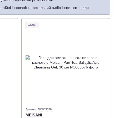
стійні інновації та ретельний вибір інгредієнтів для
 стан шкіри, планети та кишені.
прислухатися до тонких повідомлень своєї шкіри.
−20%
Артикул: NC003576
MEISANI