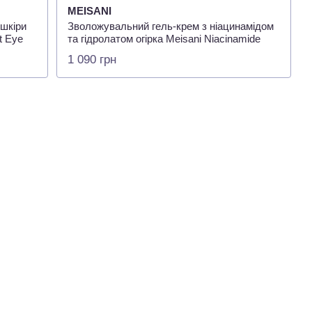
MEISANI
 шкіри
Зволожувальний гель-крем з ніацинамідом
t Eye
та гідролатом огірка Meisani Niacinamide
Cucumber Aqua Gel Cream, 50мл
1 090 грн