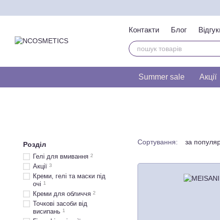
Перейти до основного контенту
Контакти
Блог
Відгук
Тест на визначення т
Summer sale
Акції
Сортування:
за популя
Розділ
Гелі для вмивання
2
Акції
3
Креми, гелі та маски під
очі
1
Креми для обличчя
2
Точкові засоби від
висипань
1