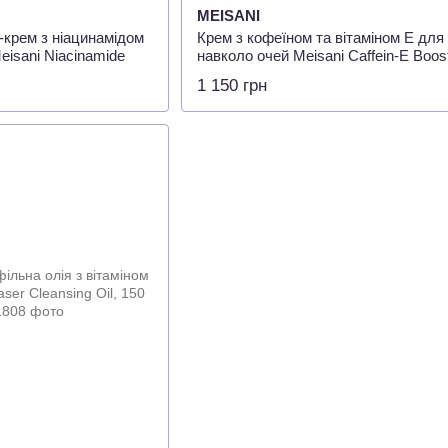
MEISANI
крем з ніацинамідом
Крем з кофеїном та вітаміном Е для
Meisani Niacinamide
навколо очей Meisani Caffein-E Boos
ream, 15 мл
Cream, 15 мл
1 150 грн