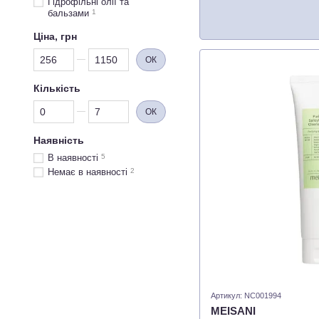
Гідрофільні олії та
бальзами
1
Ціна, грн
Від Ціна, грн
До Ціна, грн
ОК
Кількість
Від Кількість
До Кількість
ОК
Наявність
В наявності
5
Немає в наявності
2
Артикул: NC001994
MEISANI