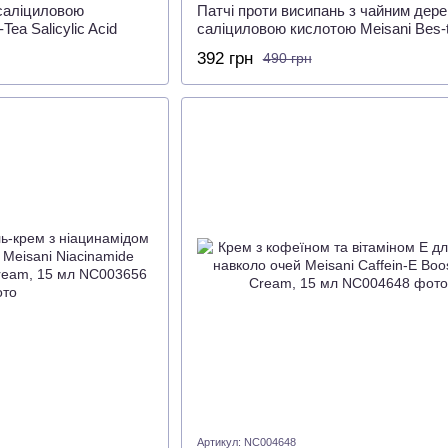
 саліциловою
Патчі проти висипань з чайним дере
Tea Salicylic Acid
саліциловою кислотою Meisani Bes-
Spot Patches, 45 шт
392 грн
490 грн
Артикул: NC004648