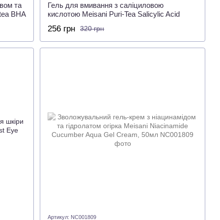
вом та
Гель для вмивання з саліциловою
tea BHA
кислотою Meisani Puri-Tea Salicylic Acid
Cleansing Gel, 30 мл
256 грн
320 грн
Артикул: NC001809