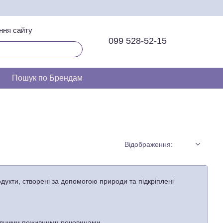
ння сайту
099 528-52-15
Пошук по Брендам
Відображення:
одукти, створені за допомогою природи та підкріплені
бхідними поживними речовинами.