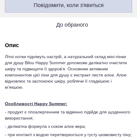
Повідомити, коли з'явиться
До обраного
Опис
Літні нотки піднімуть настрій, а натуральний склад міні-пінки
для душу Bilou Happy Summer допоможе делікатно очистити
шкіру та підвищити її здоров'я. Основним активним
компонентом цієї піни для душу є екстракт листя алое. Алое
відновлює та заспокоює шкіру, роблячи її гладкішою і
м'якшою.
Особливості Happy Summer:
- продукт є гіпоалергенним та відмінно підійде для щоденного
використання;
- делікатна формула з соком алое вера;
- при контакті з водою перетворюється у густу шовковисту піну;