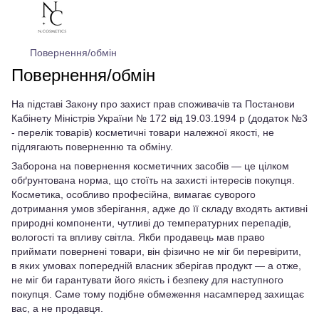
Повернення/обмін
Повернення/обмін
На підставі Закону про захист прав споживачів та Постанови
Кабінету Міністрів України № 172 від 19.03.1994 р (додаток №3
- перелік товарів) косметичні товари належної якості, не
підлягають поверненню та обміну.
Заборона на повернення косметичних засобів — це цілком
обґрунтована норма, що стоїть на захисті інтересів покупця.
Косметика, особливо професійна, вимагає суворого
дотримання умов зберігання, адже до її складу входять активні
природні компоненти, чутливі до температурних перепадів,
вологості та впливу світла. Якби продавець мав право
приймати повернені товари, він фізично не міг би перевірити,
в яких умовах попередній власник зберігав продукт — а отже,
не міг би гарантувати його якість і безпеку для наступного
покупця. Саме тому подібне обмеження насамперед захищає
вас, а не продавця.