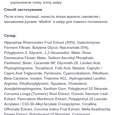
ущільнюючи тонку, в’ялу шкіру.
Спосіб застосування
Після етапу тонізації, нанесіть кілька крапель сироватки і
масажними рухами “вбийте” в шкіру для повного поглинання.
Склад:
Hippophae Rhamnoides Fruit Extract (40%), Galactomyces
Ferment Filtrate, Butylene Glycol, Niacinamide (5%),
Polyglycerin-3, Glycerin, 1,2-Hexanediol, Water, Rosa
Damascena Flower Water, Sodium Ascorbyl Phosphate,
Panthenol, Biotin, Ceramide NP, Glycereth-26, Linoleic Acid,
Phytosphingosine, Tocopherol, Folic Acid, Betaine, Caprylic /
Capric Acid Triglyceride, Pyridoxine, Cyanocobalamin, Riboflavin,
Beta-Carotene, Inositol, Thiamine HCL, Hydrogenated Lecithin,
Arginine, Ethylhexylglycerin, Squalane, Cholesterol,
Acetylphitosphingosine, Xanthan Gum, Polyglyceryl-10 Stearate,
Curcuma Longa (Turmeric) Root Extract, Ocinum Sanctum Leaf
Extract, Pancratium Maritimum Extract, Polyglyceryl-10 Laurate,
Acrylates / C10-30-Alkyl Acrylate Crosspolymer, Corallina
Officinalis Extract, Coccinia Indica Fruit Extract, Melia Azadirachta
Flower Extract, Polyglyceryl-10 Myristate, Cyamopsis