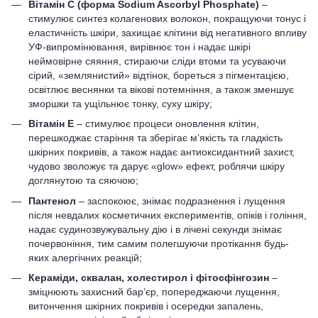
Вітамін С (форма Sodium Ascorbyl Phosphate)
–
стимулює синтез колагенових волокон, покращуючи тонус і
еластичність шкіри, захищає клітини від негативного впливу
УФ-випромінювання, вирівнює тон і надає шкірі
неймовірне сяяння, стираючи сліди втоми та усуваючи
сірий, «землянистий» відтінок, бореться з пігментацією,
освітлює веснянки та вікові потемніння, а також зменшує
зморшки та ущільнює тонку, суху шкіру;
Вітамін Е
– стимулює процеси оновлення клітин,
перешкоджає старіння та зберігає м’якість та гладкість
шкірних покривів, а також надає антиоксидантний захист,
чудово зволожує та дарує «glow» ефект, роблячи шкіру
доглянутою та сяючою;
Пантенол
– заспокоює, знімає подразнення і лущення
після невдалих косметичних експериментів, опіків і гоління,
надає судинозвужувальну дію і в лічені секунди знімає
почервоніння, тим самим полегшуючи протікання будь-
яких алергічних реакцій;
Кераміди, сквалан, холестирол і фітосфінгозин
–
зміцнюють захисний бар’єр, попереджаючи лущення,
витончення шкірних покривів і осередки запалень,