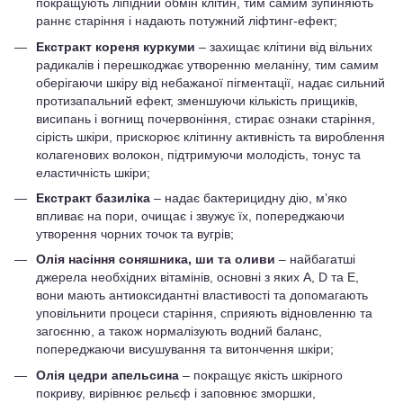
покращують ліпідний обмін клітин, тим самим зупиняють
раннє старіння і надають потужний ліфтинг-ефект;
Екстракт кореня куркуми
– захищає клітини від вільних
радикалів і перешкоджає утворенню меланіну, тим самим
оберігаючи шкіру від небажаної пігментації, надає сильний
протизапальний ефект, зменшуючи кількість прищиків,
висипань і вогнищ почервоніння, стирає ознаки старіння,
сірість шкіри, прискорює клітинну активність та вироблення
колагенових волокон, підтримуючи молодість, тонус та
еластичність шкіри;
Екстракт базиліка
– надає бактерицидну дію, м’яко
впливає на пори, очищає і звужує їх, попереджаючи
утворення чорних точок та вугрів;
Олія насіння соняшника, ши та оливи
– найбагатші
джерела необхідних вітамінів, основні з яких A, D та Е,
вони мають антиоксидантні властивості та допомагають
уповільнити процеси старіння, сприяють відновленню та
загоєнню, а також нормалізують водний баланс,
попереджаючи висушування та витончення шкіри;
Олія цедри апельсина
– покращує якість шкірного
покриву, вирівнює рельєф і заповнює зморшки,