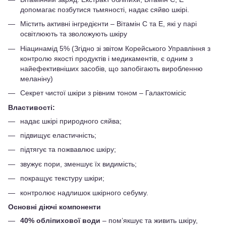
допомагає позбутися тьмяності, надає сяйво шкірі.
Містить активні інгредієнти – Вітамін С та Е, які у парі
освітлюють та зволожують шкіру
Ніацинамід 5% (Згідно зі звітом Корейського Управління з
контролю якості продуктів і медикаментів, є одним з
найефективніших засобів, що запобігають виробленню
меланіну)
Секрет чистої шкіри з рівним тоном – Галактомісіс
Властивості:
надає шкірі природного сяйва;
підвищує еластичність;
підтягує та пожвавлює шкіру;
звужує пори, зменшує їх видимість;
покращує текстуру шкіри;
контролює надлишок шкірного себуму.
Основні діючі компоненти
40% обліпихової води
– пом’якшує та живить шкіру,