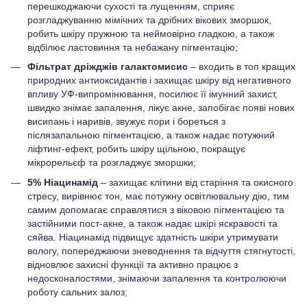
перешкоджаючи сухості та лущенням, сприяє
розгладжуванню мімічних та дрібних вікових зморшок,
робить шкіру пружною та неймовірно гладкою, а також
відбілює ластовиння та небажану пігментацію;
Фільтрат дріжджів галактомисис
– входить в топ кращих
природних антиоксидантів і захищає шкіру від негативного
впливу УФ-випромінювання, посилює її імунний захист,
швидко знімає запалення, лікує акне, запобігає появі нових
висипань і наривів, звужує пори і бореться з
післязапальною пігментацією, а також надає потужний
ліфтинг-ефект, робить шкіру щільною, покращує
мікрорельєф та розгладжує зморшки;
5% Ніацинамід
– захищає клітини від старіння та окисного
стресу, вирівнює тон, має потужну освітлювальну дію, тим
самим допомагає справлятися з віковою пігментацією та
застійними пост-акне, а також надає шкірі яскравості та
сяйва. Ніацинамід підвищує здатність шкіри утримувати
вологу, попереджаючи зневоднення та відчуття стягнутості,
відновлює захисні функції та активно працює з
недосконалостями, знімаючи запалення та контролюючи
роботу сальних залоз;