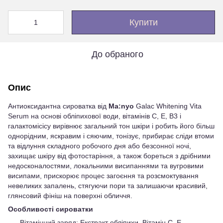
Купити
До обраного
Опис
Антиоксидантна сироватка від
Ma:nyo
Galac Whitening Vita
Serum на основі обліпихової води, вітамінів С, Е, В3 і
галактомісісу вирівнює загальний тон шкіри і робить його більш
однорідним, яскравим і сяючим, тонізує, прибирає сліди втоми
та відлуння складного робочого дня або безсонної ночі,
захищає шкіру від фотостаріння, а також бореться з дрібними
недосконалостями, локальними висипаннями та вугровими
висипами, прискорює процес загоєння та розсмоктування
невеликих запалень, стягуючи пори та залишаючи красивий,
глянсовий фініш на поверхні обличчя.
Особливості сироватки
Вітамінний заряд: Екстракт обліпихи, Вітамін С, Е