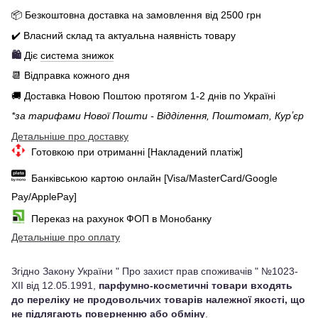
📦 Бе
зкоштовна доставка на замовлення від 250
0
грн
✔️ Власний склад та актуальна наявність товару
🛍️
Діє
система знижок
📆 Відправка кожного дня
🚚 Доставка Новою Поштою протягом 1-2 днів по Україні
*за тарифами Нової Пошти - Відділення, Поштомат, Курʼєр
Детальніше про доставку
Готовкою при отриманні [Накладений платіж]
Банківською картою онлайн [Visa/MasterCard/Google
Pay/ApplePay]
Переказ на рахунок ФОП в Монобанку
Детальніше про оплату
Згідно Закону України " Про захист прав споживачів " №1023-
XII від 12.05.1991,
парфумно-косметичні товари входять
до переліку не продовольчих товарів належної якості, що
не підлягають поверненню або обміну
.