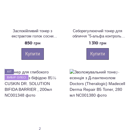
Заспокійливий тонер з
Себорегулюючий тонер для
екстрактом голок сосни
обличчя "5-альфа контроль"
ROUND LAB Pine Calming Cica
Dr.Ceuracle 5α Control Clearing
850 грн
1 310 грн
Toner 250 ml
Toner, 120 мл
Купити
Купити
ХІТ
ВИБІР ОЛЕСІ
2