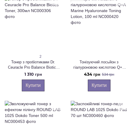
2
Тонер з пробіотиками Dr.
Тонізуючий лосьйон з
Ceuracle Pro Balance Biotics
гіалуроновою кислотою Q+A
Toner, 300мл
Marine Hyaluronate Toning
1 310 грн
434 грн
534 грн
Lotion, 100 ml
Купити
Купити