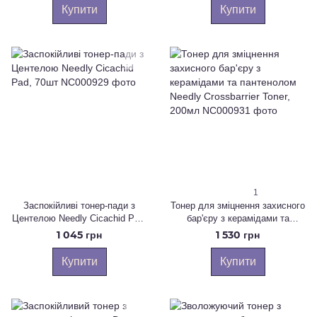
Купити
Купити
1
Заспокійливі тонер-пади з
Тонер для зміцнення захисного
Центелою Needly Cicachid Pad,
бар'єру з керамідами та
70шт
пантенолом Needly Crossbarrier
1 045 грн
1 530 грн
Toner, 200мл
Купити
Купити