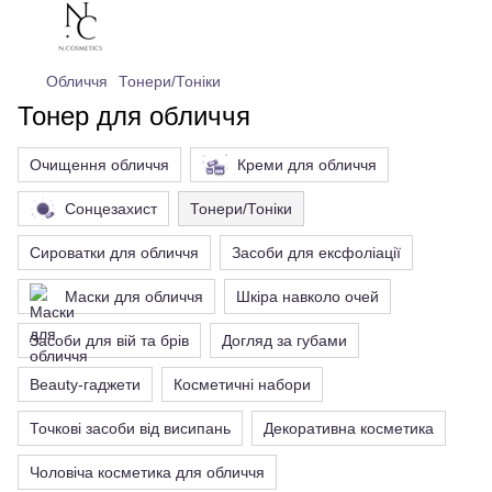
Обличчя
Тонери/Тоніки
Тонер для обличчя
Очищення обличчя
Креми для обличчя
Сонцезахист
Тонери/Тоніки
Сироватки для обличчя
Засоби для ексфоліації
Маски для обличчя
Шкіра навколо очей
Засоби для вій та брів
Догляд за губами
Beauty-гаджети
Косметичні набори
Точкові засоби від висипань
Декоративна косметика
Чоловіча косметика для обличчя