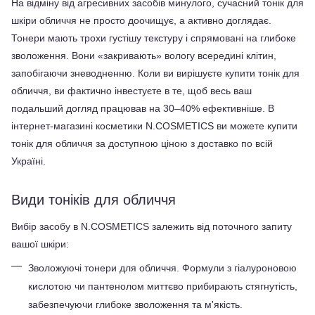
На відміну від агресивних засобів минулого, сучасний тонік для 
шкіри обличчя не просто доочищує, а активно доглядає. 
Тонери мають трохи густішу текстуру і спрямовані на глибоке 
зволоження. Вони «закривають» вологу всередині клітин, 
запобігаючи зневодненню. Коли ви вирішуєте купити тонік для 
обличчя, ви фактично інвестуєте в те, щоб весь ваш 
подальший догляд працював на 30–40% ефективніше. В 
інтернет-магазині косметики N.COSMETICS ви можете купити 
тонік для обличчя за доступною ціною з доставко по всій 
Україні.
Види тоніків для обличчя
Вибір засобу в N.COSMETICS залежить від поточного запиту 
вашої шкіри:
Зволожуючі тонери для обличчя. Формули з гіалуроновою 
кислотою чи пантенолом миттєво прибирають стягнутість, 
забезпечуючи глибоке зволоження та м'якість.