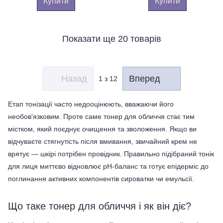
Купити
Купити
Показати ще 20 товарів
Назад
Вперед
1
з 12
Етап тонізації часто недооцінюють, вважаючи його 
необов'язковим. Проте саме тонер для обличчя стає тим 
містком, який поєднує очищення та зволоження. Якщо ви 
відчуваєте стягнутість після вмивання, звичайний крем не 
врятує — шкірі потрібен провідник. Правильно підібраний тонік 
для лиця миттєво відновлює pH-баланс та готує епідерміс до 
поглинання активних компонентів сироватки чи емульсії.
Що таке тонер для обличчя і як він діє?