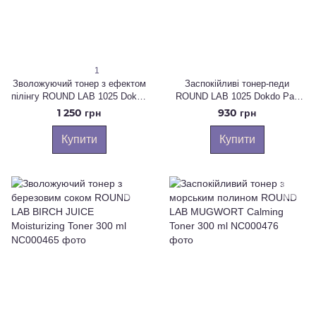
1
Зволожуючий тонер з ефектом
Заспокійливі тонер-педи
пілінгу ROUND LAB 1025 Dokdo
ROUND LAB 1025 Dokdo Pad
Toner 500 ml
70 шт
1 250 грн
930 грн
Купити
Купити