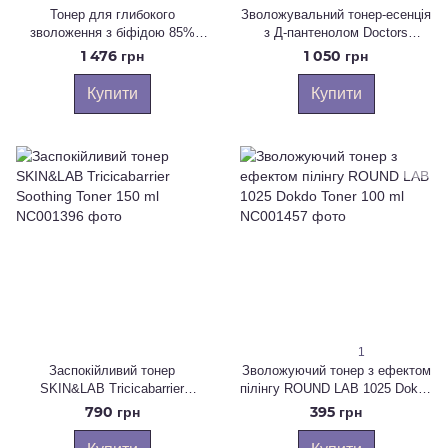
Тонер для глибокого
Зволожувальний тонер-есенція
зволоження з біфідою 85%
з Д-пантенолом Doctors
CUSKIN DR. SOLUTION BIFIDA
(Theralogic) Madecell Derma
1 476 грн
1 050 грн
BARRIER , 200мл
Repair B5 Toner, 280 мл
Купити
Купити
1
Заспокійливий тонер
Зволожуючий тонер з ефектом
SKIN&LAB Tricicabarrier
пілінгу ROUND LAB 1025 Dokdo
Soothing Toner 150 ml
Toner 100 ml
790 грн
395 грн