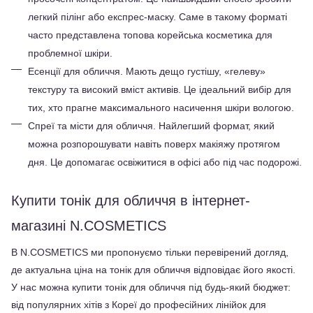
легкий пілінг або експрес-маску. Саме в такому форматі 
часто представлена топова корейська косметика для 
проблемної шкіри.
Есенції для обличчя. Мають дещо густішу, «гелеву» 
текстуру та високий вміст активів. Це ідеальний вибір для 
тих, хто прагне максимального насичення шкіри вологою.
Спреї та місти для обличчя. Найлегший формат, який 
можна розпорошувати навіть поверх макіяжу протягом 
дня. Це допомагає освіжитися в офісі або під час подорожі.
Купити тонік для обличчя в інтернет-
магазині N.COSMETICS
В N.COSMETICS ми пропонуємо тільки перевірений догляд, 
де актуальна ціна на тонік для обличчя відповідає його якості. 
У нас можна купити тонік для обличчя під будь-який бюджет: 
від популярних хітів з Кореї до професійних лінійок для 