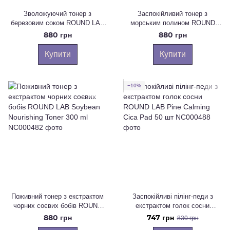
Зволожуючий тонер з
Заспокійливий тонер з
березовим соком ROUND LAB
морським полином ROUND
BIRCH JUICE Moisturizing Toner
LAB MUGWORT Calming Toner
880 грн
880 грн
300 ml
300 ml
Купити
Купити
−10%
Поживний тонер з екстрактом
Заспокійливі пілінг-педи з
чорних соєвих бобів ROUND
екстрактом голок сосни
LAB Soybean Nourishing Toner
ROUND LAB Pine Calming Cica
880 грн
747 грн
830 грн
300 ml
Pad 50 шт