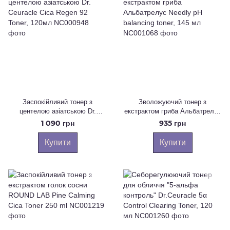
Заспокійливий тонер з
Зволожуючий тонер з
центелою азіатською Dr.
екстрактом гриба Альбатрелус
Ceuracle Cica Regen 92 Toner,
Needly pH balancing toner, 145
1 090 грн
935 грн
120мл
мл
Купити
Купити