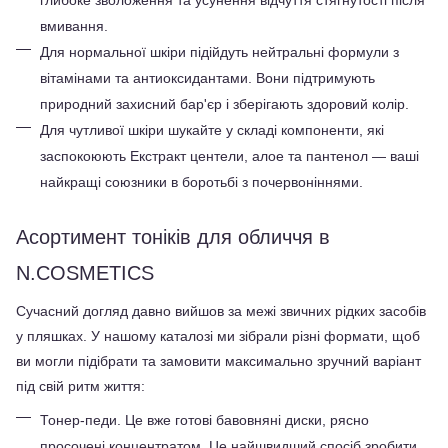
глибоке зволоження та усунення відчуття стягнутості після 
вмивання.
Для нормальної шкіри підійдуть нейтральні формули з 
вітамінами та антиоксидантами. Вони підтримують 
природний захисний бар'єр і зберігають здоровий колір.
Для чутливої шкіри шукайте у складі компоненти, які 
заспокоюють Екстракт центели, алое та пантенол — ваші 
найкращі союзники в боротьбі з почервоніннями.
Асортимент тоніків для обличчя в 
N.COSMETICS
Сучасний догляд давно вийшов за межі звичних рідких засобів 
у пляшках. У нашому каталозі ми зібрали різні формати, щоб 
ви могли підібрати та замовити максимально зручний варіант 
під свій ритм життя:
Тонер-педи. Це вже готові бавовняні диски, рясно 
просочені концентратом. Це найшвидший спосіб зробити 