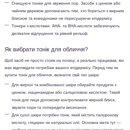
Очищуючі тоніки для звуження пор. Засоби з цинком або 
чайним деревом допомагають тим, хто бореться з жирним 
блиском та комедонами не пересушуючи епідермісу.
Тонери з кислотами. AHA- та BHA-кислоти забезпечують 
делікатне відлущення та рівний рельєф. 
Як вибрати тонік для обличчя?
Щоб засіб не просто стояв на полиці, а реально працював, він 
має відповідати потребам вашого епідермісу. Перед тим як 
купити тонік для обличчя, визначте свій тип шкіри:
Для жирної та комбінованої шкіри обирайте продукти з 
цинком, ніацинамідом або саліциловою кислотою. Такий 
тонік для лиця допоможе контролювати жирний блиск, 
звузити пори та попередити висипання.
Для сухої шкіри потрібен тонік, який містить гіалуронову 
кислоту, гліцерин чи натуральні олії. Основна мета тут — 