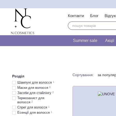
Перейти до основного контенту
Контакти
Блог
Відгук
Тест на визначення т
Summer sale
Акції
Сортування:
за популя
Розділ
Шампуні для волосся
1
Маски для волосся
6
Засоби для стайлінгу
2
Термозахист для
волосся
2
Спреї для волосся
1
Есенції для волосся
1