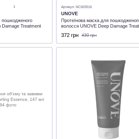
1
Артикул: NC003516
UNOVE
я пошкодженого
Протеїнова маска для пошкодженог
 Damage Treatment
волосся UNOVE Deep Damage Trea
л
EX Warm Petal 40 мл
372 грн
430 грн