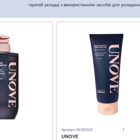
гарячій укладці з використанням засобів для укладанн
Які переваги пропонує виробник UNOVE:
продукти розроблені з використанням технології G
сяючим;
засоби містять ефективні доказові інгредієнти та 
у лінійці можна підібрати продукти для догляду за
доглядова косметика підходить для волосся будь-я
За версією OLIVE YOUNG, корейська косметика UNOV
1
Артикул: NC001523
UNOVE