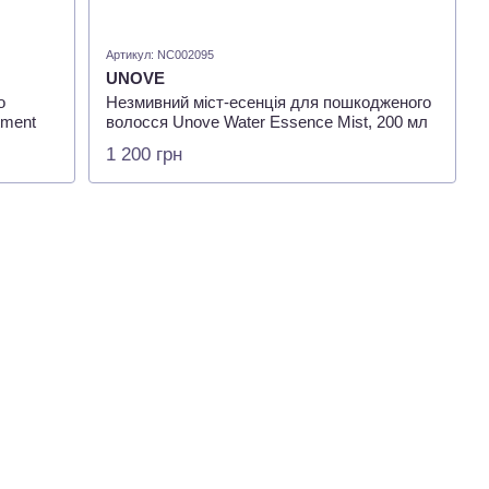
Артикул: NC002095
UNOVE
о
Незмивний міст-есенція для пошкодженого
tment
волосся Unove Water Essence Mist, 200 мл
1 200 грн