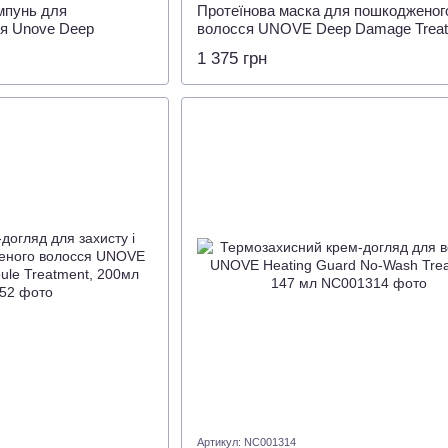
мпунь для
Протеїнова маска для пошкодженог
я Unove Deep
волосся UNOVE Deep Damage Trea
oo, 500 мл
EX Tender Bloom 320мл
1 375 грн
Артикул: NC001314