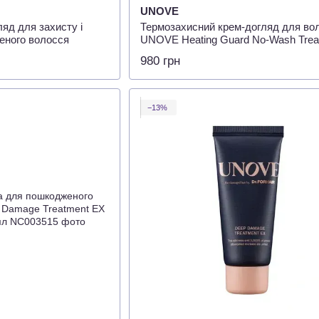
UNOVE
яд для захисту і
Термозахисний крем-догляд для во
еного волосся
UNOVE Heating Guard No-Wash Trea
 Ampoule Treatment,
147 мл
980 грн
−13%