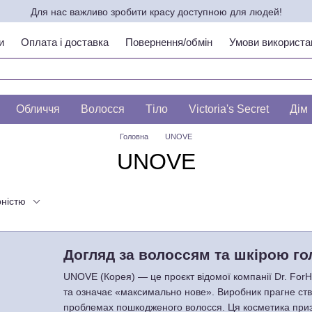
Для нас важливо зробити красу доступною для людей!
и
Оплата і доставка
Повернення/обмін
Умови використа
ипу шкіри по ЛЕСЛІ БАУМАНН
Обличчя
Волосся
Тіло
Victoria's Secret
Дім
Головна
UNOVE
UNOVE
рністю
Догляд за волоссям та шкірою го
UNOVE (Корея) — це проєкт відомої компанії Dr. ForHa
та означає «максимально нове». Виробник прагне ство
проблемах пошкодженого волосся. Ця косметика призн