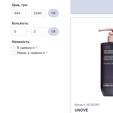
Ціна, грн
Від Ціна, грн
До Ціна, грн
ОК
Кількість
Від Кількість
До Кількість
ОК
Наявність
В наявності
9
Немає в наявності
4
Артикул: NC002287
UNOVE