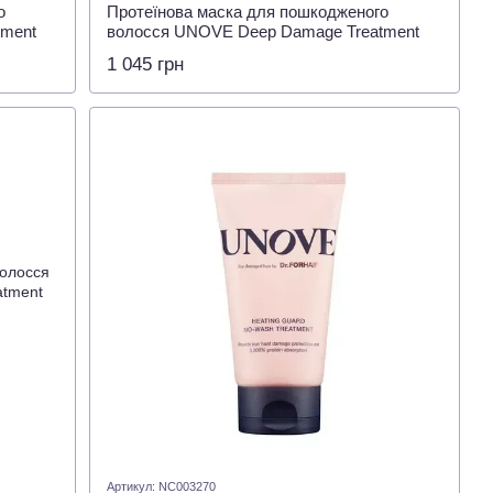
о
Протеїнова маска для пошкодженого
tment
волосся UNOVE Deep Damage Treatment
EX Tender Bloom 207мл
1 045 грн
Артикул: NC003270