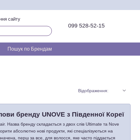
ння сайту
099 528-52-15
Пошук по Брендам
Відображення:
лови бренду UNOVE з Південної Кореї
ir. Назва бренду складається з двох слів Ultimate та Nove
рити абсолютно нові продукти, які спеціалізуються на
ачена, перш за все, для волосся, яке часто піддається