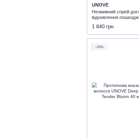
UNOVE
Незмивний спрей-догл
відновлення пошкодж
UNOVE No-Wash Water
1 640 грн
200мл
−20%