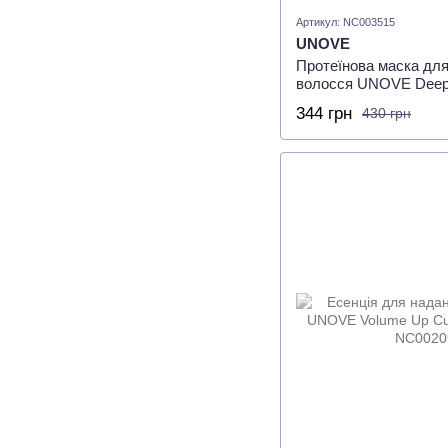
Артикул: NC003515
UNOVE
Протеїнова маска дл
волосся UNOVE Deep
EX Tender Bloom 40 м
344 грн
430 грн