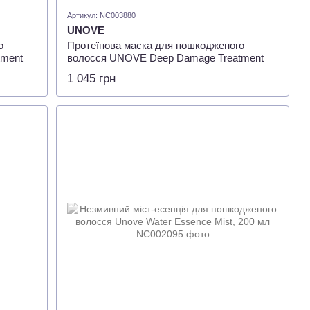
Артикул: NC003880
UNOVE
о
Протеїнова маска для пошкодженого
tment
волосся UNOVE Deep Damage Treatment
EX Warm Petal 207 мл
1 045 грн