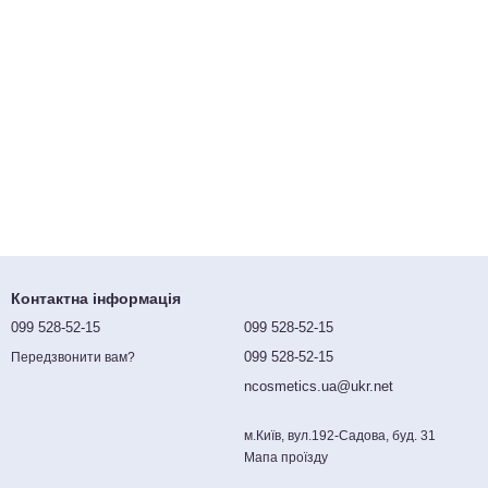
Контактна інформація
099 528-52-15
099 528-52-15
099 528-52-15
Передзвонити вам?
ncosmetics.ua@ukr.net
м.Київ, вул.192-Садова, буд. 31
Мапа проїзду