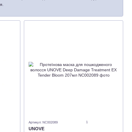
я.
lobal Hair Care, яка робить волосся шовковистим, м’яким і
запатентовані комплекси;
 волоссям повного циклу;
кого типу.
E — це догляд за волоссям № 1.
1
Артикул: NC002089
UNOVE