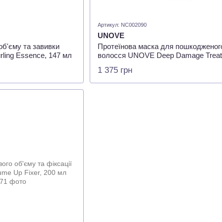
Артикул: NC002090
UNOVE
об'єму та завивки
Протеїнова маска для пошкодженог
ling Essence, 147 мл
волосся UNOVE Deep Damage Trea
EX Warm Petal 320 мл
1 375 грн