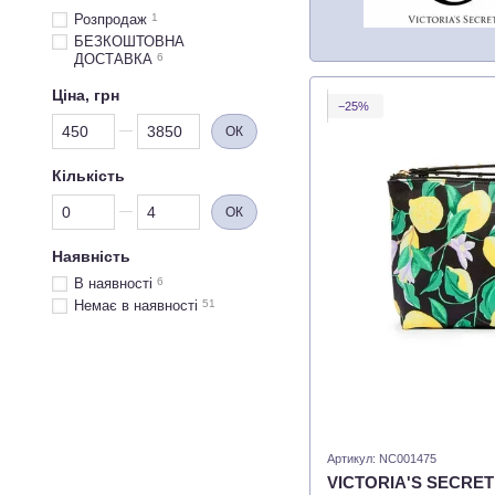
Розпродаж
1
БЕЗКОШТОВНА
ДОСТАВКА
6
Ціна, грн
−25%
Від Ціна, грн
До Ціна, грн
ОК
Кількість
Від Кількість
До Кількість
ОК
Наявність
В наявності
6
Немає в наявності
51
Артикул: NC001475
VICTORIA'S SECRET