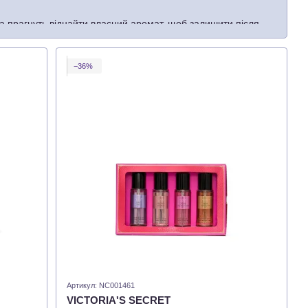
а прагнуть віднайти власний аромат, щоб залишити після
 в кожній колекції «Вікторія Сікрет». Серед популярних
−36%
 Містить ноти білої фрезії, ромашки та сливи.
тиви грейпфрута, мандарину, полуниці, жасмину, орхідеї та
трасті. Підходять для вечірок і романтичних побачень.
Артикул: NC001461
VICTORIA'S SECRET