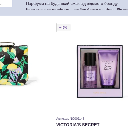
Парфуми на будь-який смак від відомого бренду
Косметика та парфуми – любов багатьох жінок. Дівчат
себе неймовірні спогади. Цікаві новинки можна знайти
ароматів:
−43%
Pure Seduction. Поєднує фруктові та квіткові аромати.
Bombshell. Огортає теплотою та ніжністю. Поєднує мо
ванілі.
Love. Парфуми зі справжнім ароматом кохання та прис
Артикул: NC001145
VICTORIA'S SECRET