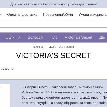
Для нас важливо зробити красу доступною для людей!
и
Оплата і доставка
Повернення/обмін
Умови використа
ипу шкіри по ЛЕСЛІ БАУМАНН
Обличчя
Волосся
Тіло
Victoria's Secret
Дім
Головна
VICTORIA'S SECRET
VICTORIA'S SECRET
рністю
«Вікторія Сікрет» – улюблені товари мільйонів жінок
Victoria Secret (USA) – відомий у всьому світі бренд ж
бренду стала синонімом жіночності та звабливості. П
розкрити внутрішню красу, підкреслити свою привабли