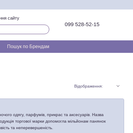
ння сайту
099 528-52-15
Пошук по Брендам
Відображення:
іночого одягу, парфумів, прикрас та аксесуарів. Назва
родукція торгової марки допомогла мільйонам панянок
вість та неперевершеність.