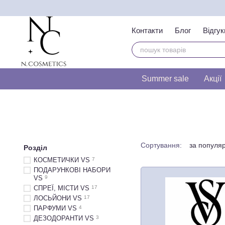
Перейти до основного контенту
Контакти
Блог
Відгук
Тест на визначення т
Summer sale
Акції
Сортування:
за популя
Розділ
КОСМЕТИЧКИ VS
7
ПОДАРУНКОВІ НАБОРИ
VS
9
СПРЕЇ, МІСТИ VS
17
ЛОСЬЙОНИ VS
17
ПАРФУМИ VS
4
ДЕЗОДОРАНТИ VS
3