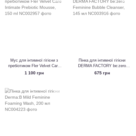
Мус для інтимної гігієни з
Пінка для інтимної гігієни
пребіотиком Fler Velvet Care
DERMA FACTORY be:zero
Intimate Prebiotic Mousse, 150
Feminine Bubble Cleanser, 145
1 100 грн
675 грн
ml
мл