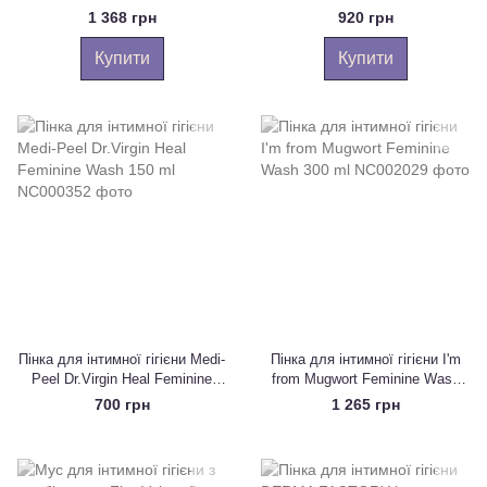
Cuskin Dr.Solution Daisy Lady
men's wash, 150 мл
1 368 грн
920 грн
Wash, 150 мл + 150 мл
Купити
Купити
Пінка для інтимної гігієни Medi-
Пінка для інтимної гігієни I'm
Peel Dr.Virgin Heal Feminine
from Mugwort Feminine Wash
Wash 150 ml
300 ml
700 грн
1 265 грн