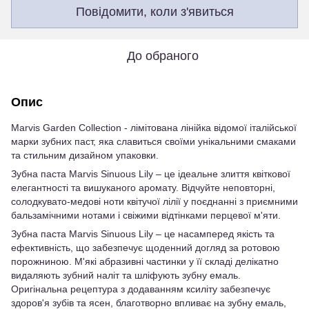
Повідомити, коли з'явиться
До обраного
Опис
Marvis Garden Collection - лімітована лінійка відомої італійської
марки зубних паст, яка славиться своїми унікальними смаками
та стильним дизайном упаковки.
Зубна паста Marvis Sinuous Lily – це ідеальне злиття квіткової
елегантності та вишуканого аромату. Відчуйте неповторні,
солодкувато-медові ноти квітучої лілії у поєднанні з приємними
бальзамічними нотами і свіжими відтінками перцевої м'яти.
Зубна паста Marvis Sinuous Lily – це насамперед якість та
ефективність, що забезпечує щоденний догляд за ротовою
порожниною. М'які абразивні частинки у її складі делікатно
видаляють зубний наліт та шліфують зубну емаль.
Оригінальна рецептура з додаванням ксиліту забезпечує
здоров'я зубів та ясен, благотворно впливає на зубну емаль,