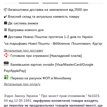
📦 Бе
зкоштовна доставка на замовлення від 250
0
грн
✔️ Власний склад та актуальна наявність товару
🛍️
Діє
система знижок
📆 Відправка кожного дня
🚚 Доставка Новою Поштою протягом 1-2 днів по Україні
*за тарифами Нової Пошти - Відділення, Поштомат, Курʼєр
Детальніше про доставку
Готовкою при отриманні [Накладений платіж]
Банківською картою онлайн [Visa/MasterCard/Google
Pay/ApplePay]
Переказ на рахунок ФОП в Монобанку
Детальніше про оплату
Згідно Закону України " Про захист прав споживачів " №1023-
XII від 12.05.1991,
парфумно-косметичні товари входять
до переліку не продовольчих товарів належної якості, що