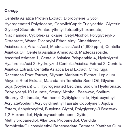
Склад:
Centella Asiatica Protein Extract, Dipropylene Glycol,
Hydrogenated Polydecene, Caprylic/Capric Triglyceride, Glycerin,
Glyceryl Stearate, Pentaerythrityl Tetraethylhexanoate,
Niacinamide, Cyclohexasiloxane, Cetyl Alcohol, Polyglyceryl-6
Distearate, Water, Dicaprylyl Ether, Vinyl Dimethicone,
Asiaticoside, Asiatic Acid, Madecassic Acid (4,800 ppm), Centella
Asiatica Oil, Centella Asiatica Amino Acid, Madecassoside,
Ascorbyl Asiatate 1, Centella Asiatica Polypeptide 4, Hydrolyzed
Hyaluronic Acid 2, Hydrolyzed Centella Asiatica Extract 2, Centella
Asiatica Extract, Centella Asiatica Leaf Extract, Cimicifuga
Racemosa Root Extract, Silybum Marianum Extract, Lepidium
Meyenii Root Extract, Macadamia Ternifolia Seed Oil, Glycine
Soja (Soybean) Oil, Hydrogenated Lecithin, Sodium Hyaluronate,
Polyglyceryl-10 Laurate, Stearyl Alcohol, Beeswax, Sodium
Stearoyl Glutamate, Panthenol, Xylitylglucoside, Hydroxyethyl
Acrylate/Sodium Acryloyldimethyl Taurate Copolymer, Jojoba
Esters, Anhydroxylitol, Butylene Glycol, Polyglyceryl-3 Beeswax,
1,2-Hexanediol, Hydroxyacetophenone, Xylitol,
Methylpropanediol, Allantoin, Propanediol, Candida
Bombicola/Glucose/Methyl Rapeseedate Ferment, Xanthan Gum,