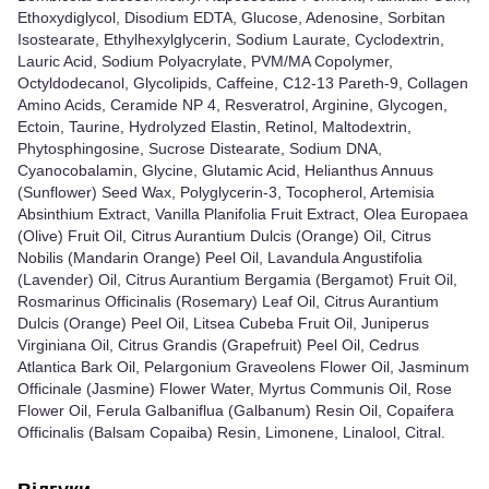
Ethoxydiglycol, Disodium EDTA, Glucose, Adenosine, Sorbitan
Isostearate, Ethylhexylglycerin, Sodium Laurate, Cyclodextrin,
Lauric Acid, Sodium Polyacrylate, PVM/MA Copolymer,
Octyldodecanol, Glycolipids, Caffeine, C12-13 Pareth-9, Collagen
Amino Acids, Ceramide NP 4, Resveratrol, Arginine, Glycogen,
Ectoin, Taurine, Hydrolyzed Elastin, Retinol, Maltodextrin,
Phytosphingosine, Sucrose Distearate, Sodium DNA,
Cyanocobalamin, Glycine, Glutamic Acid, Helianthus Annuus
(Sunflower) Seed Wax, Polyglycerin-3, Tocopherol, Artemisia
Absinthium Extract, Vanilla Planifolia Fruit Extract, Olea Europaea
(Olive) Fruit Oil, Citrus Aurantium Dulcis (Orange) Oil, Citrus
Nobilis (Mandarin Orange) Peel Oil, Lavandula Angustifolia
(Lavender) Oil, Citrus Aurantium Bergamia (Bergamot) Fruit Oil,
Rosmarinus Officinalis (Rosemary) Leaf Oil, Citrus Aurantium
Dulcis (Orange) Peel Oil, Litsea Cubeba Fruit Oil, Juniperus
Virginiana Oil, Citrus Grandis (Grapefruit) Peel Oil, Cedrus
Atlantica Bark Oil, Pelargonium Graveolens Flower Oil, Jasminum
Officinale (Jasmine) Flower Water, Myrtus Communis Oil, Rose
Flower Oil, Ferula Galbaniflua (Galbanum) Resin Oil, Copaifera
Officinalis (Balsam Copaiba) Resin, Limonene, Linalool, Citral.