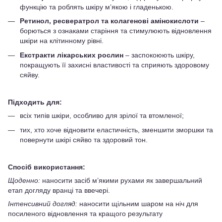
функцію та роблять шкіру м’якою і гладенькою.
Ретинол, ресвератрол та колагенові амінокислоти
–
борються з ознаками старіння та стимулюють відновлення
шкіри на клітинному рівні.
Екстракти лікарських рослин
– заспокоюють шкіру,
покращують її захисні властивості та сприяють здоровому
сяйву.
Підходить для:
всіх типів шкіри, особливо для зрілої та втомленої;
тих, хто хоче відновити еластичність, зменшити зморшки та
повернути шкірі сяйво та здоровий тон.
Спосіб використання:
Щоденно:
наносити засіб м’якими рухами як завершальний
етап догляду вранці та ввечері.
Інтенсивний догляд:
наносити щільним шаром на ніч для
посиленого відновлення та кращого результату