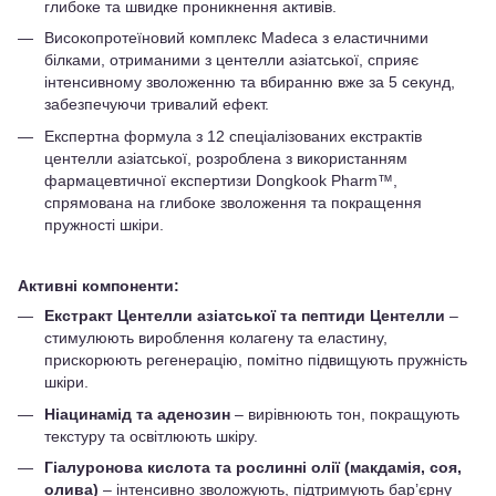
глибоке та швидке проникнення активів.
Високопротеїновий комплекс Madeca з еластичними
білками, отриманими з центелли азіатської, сприяє
інтенсивному зволоженню та вбиранню вже за 5 секунд,
забезпечуючи тривалий ефект.
Експертна формула з 12 спеціалізованих екстрактів
центелли азіатської, розроблена з використанням
фармацевтичної експертизи Dongkook Pharm™,
спрямована на глибоке зволоження та покращення
пружності шкіри.
Активні компоненти:
Екстракт Центелли азіатської та пептиди Центелли
–
стимулюють вироблення колагену та еластину,
прискорюють регенерацію, помітно підвищують пружність
шкіри.
Ніацинамід та аденозин
– вирівнюють тон, покращують
текстуру та освітлюють шкіру.
Гіалуронова кислота та рослинні олії (макдамія, соя,
олива)
– інтенсивно зволожують, підтримують бар’єрну