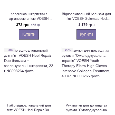
Колагенові шкарпетки з
Відновлювальний бальзам для
аргановою олією VOESH
п'ят VOESH Solemate Heel
Collagen Socks with Argan Oil +
Repair Balm, 22 г
372 грн
1 179 грн
465 грн
Floral Extracts, 1 шт, 16 мл
Купити
Купити
−20%
−20%
Набір відновлювальний для
Рукавички для догляду за
п'ят VOESH Heel Repair Duo
руками "Омолоджувальна
бальзам + зволожувальні
терапія" VOESH Youth Therapy