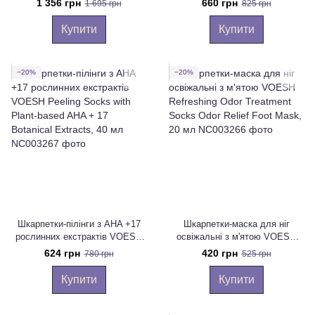
1 356 грн
660 грн
1 695 грн
825 грн
шкарпетки, 22 г
Elbow High Gloves Intensive
Collagen Treatment, 40 мл
Купити
Купити
−20%
−20%
Шкарпетки-пілінги з AHA +17
Шкарпетки-маска для ніг
рослинних екстрактів VOESH
освіжальні з м'ятою VOESH
Peeling Socks with Plant-based
Refreshing Odor Treatment
624 грн
420 грн
780 грн
525 грн
AHA + 17 Botanical Extracts, 40
Socks Odor Relief Foot Mask,
мл
20 мл
Купити
Купити