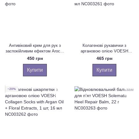
Антивіковий крем для рук з
Колагенові рукавички з
заспокійливим ефектом Arocell
аргановою олією VOESH
Intensive Hand Cream 02
Collagen Gloves with Argan Oil &
450 грн
465 грн
Vetiver, 50 мл
Floral Extracts, 1 шт, 16 мл
Купити
Купити
−20%