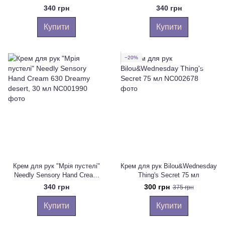
hand cream, 30 мл
424 Rainy garden, 30 мл
340 грн
340 грн
Купити
Купити
−20%
Крем для рук "Мрія пустелі"
Крем для рук Bilou&Wednesday
Needly Sensory Hand Cream
Thing's Secret 75 мл
630 Dreamy desert, 30 мл
340 грн
300 грн
375 грн
Купити
Купити