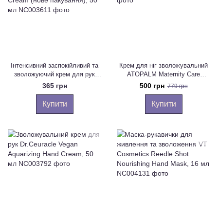
Інтенсивний заспокійливий та
Крем для ніг зволожувальний
зволожуючий крем для рук
ATOPALM Maternity Care
USOLAB Bio Intensive Hand
Relaxing Leg Cream, 150 ml
365 грн
500 грн
779 грн
Cream (нове пакування), 50 мл
Купити
Купити