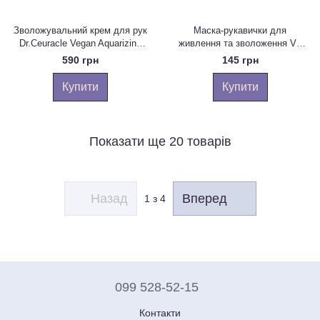
Зволожувальний крем для рук
Маска-рукавички для
Dr.Ceuracle Vegan Aquarizing
живлення та зволоження VT
Hand Cream, 50 мл
Cosmetics Reedle Shot
590 грн
145 грн
Nourishing Hand Mask, 16 мл
Купити
Купити
Показати ще 20 товарів
Назад
Вперед
1
з 4
099 528-52-15
Контакти