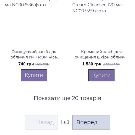
Очищуючий засіб для
Кремовий засіб для
обличчя I'M FROM Rice
очищення шкіри обличчя
Whip Facial Cleanser, 150 мл
SACHI Skin Saponins Cream
740 грн
1 530 грн
925 грн
2 550 грн
Cleanser, 120 мл
Купити
Купити
Показати ще 20 товарів
Назад
Вперед
1
з 3