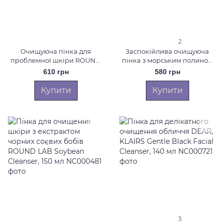
2
Очищуюча пінка для
Заспокійлива очищуюча
проблемної шкіри ROUND
пінка з морським полином
LAB 1025 Dokdo Bubble
ROUND LAB MUGWORT
610 грн
580 грн
Foam, 150 мл
Calming Cleanser, 150 мл
Купити
Купити
3