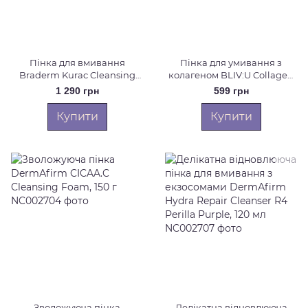
Пінка для вмивання
Пінка для умивання з
Braderm Kurac Cleansing
колагеном BLIV:U Collagen
Mousse, 100 мл
Bouncing Cleanser, 200 мл
1 290 грн
599 грн
Купити
Купити
Зволожуюча пінка
Делікатна відновлююча