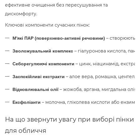
ефективне очищення без пересушування та
дискомфорту.
Ключові компоненти сучасних пінок:
 – створюють н
М'які ПАР (поверхнево-активні речовини)
 – гіалуронова кислота, пан
Зволожувальний комплекс
 – цинк, ніацинамід, екстра
Себорегулюючі компоненти
 – алое вера, ромашка, центелла
Заспокійливі екстракти
 – жожоба, аргана, мигдальна олія 
Відновлювальні олії
 – молочна, гліколева кислоти або ензими 
Ексфоліанти
На що звернути увагу при виборі пінки
для обличчя