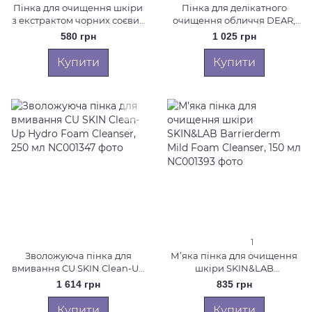
Пінка для очищення шкіри
Пінка для делікатного
з екстрактом чорних соєвих
очищення обличчя DEAR,
бобів ROUND LAB Soybean
KLAIRS Gentle Black Facial
580 грн
1 025 грн
Сleanser, 150 мл
Cleanser, 140 мл
Купити
Купити
1
Зволожуюча пінка для
М’яка пінка для очищення
вмивання CU SKIN Clean-Up
шкіри SKIN&LAB
Hydro Foam Cleanser, 250 мл
Barrierderm Mild Foam
1 614 грн
835 грн
Cleanser, 150 мл
Купити
Купити