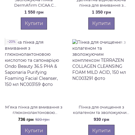
DermАfirm CICAA.C
пінка для вмивання з
Cleansing Foam, 150 г
екзосомами DermАfirm
1 550 грн
1 350 грн
Hydra Repair Cleanser R4
Perilla Purple, 120 мл
Купити
Купити
−20%
М’яка пінка для вмивання з
Пінка для очищення з
глюконолактоновою
колагеном та зволожуючим
кислотою та сапонарією
комплексом TERRAZEN
736 грн
930 грн
920 грн
Ondo Beauty 36.5 PHA &
COLLAGEN CLEANSING
Saponaria Purifying
FOAM MILD ACID, 150 мл
Купити
Купити
Foaming Facial Cleanser, 150