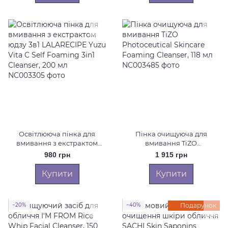
мл
Освітлююча пінка для
Пінка очищуюча для
вмивання з екстрактом
вмивання TiZO
юдзу 3в1 LALARECIPE Yuzu
Photoceutical Skincare
980 грн
1 915 грн
Vita C Self Foaming 3in1
Foaming Cleanser, 118 мл
Cleanser, 200 мл
Купити
Купити
−20%
−40%
Подарунок