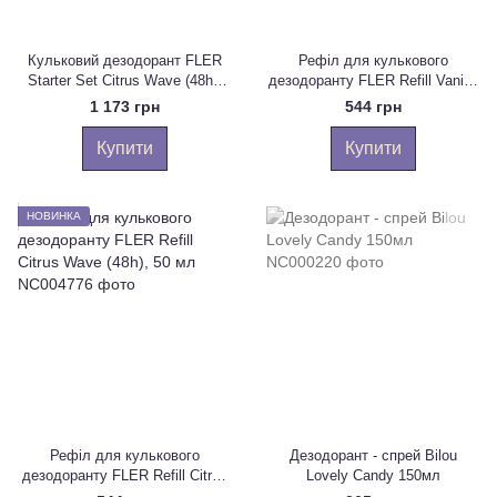
Кульковий дезодорант FLER
Рефіл для кулькового
Starter Set Citrus Wave (48h),
дезодоранту FLER Refill Vanilla
50 мл
Bloom (48h), 50 мл
1 173 грн
544 грн
Купити
Купити
НОВИНКА
Рефіл для кулькового
Дезодорант - спрей Bilou
дезодоранту FLER Refill Citrus
Lovely Candy 150мл
Wave (48h), 50 мл