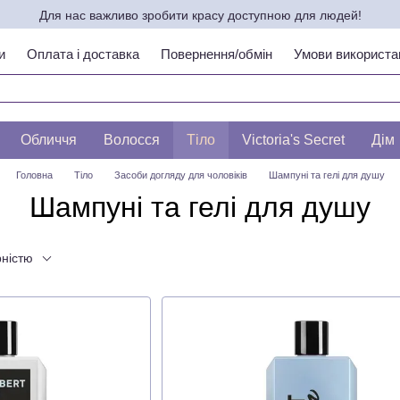
Для нас важливо зробити красу доступною для людей!
и
Оплата і доставка
Повернення/обмін
Умови використа
ипу шкіри по ЛЕСЛІ БАУМАНН
Обличчя
Волосся
Тіло
Victoria's Secret
Дім
Головна
Тіло
Засоби догляду для чоловіків
Шампуні та гелі для душу
Шампуні та гелі для душу
рністю