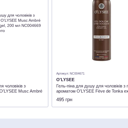
Артикул: NC004671
O'LYSEE
я чоловіків з
Гель-піна для душу для чоловіків з
 O’LYSEE Musc Ambré
ароматом O’LYSEE Fève de Tonka ex
el, 200 мл
foaming shower gel, 200 мл
495 грн