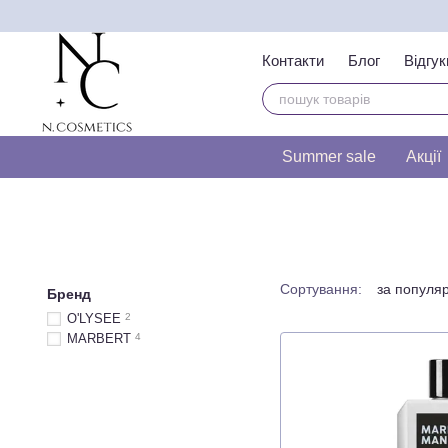
Перейти до основного контенту
Контакти
Блог
Відгук
Тест на визначення т
Summer sale
Акції
Сортування:
за популя
Бренд
O'LYSEE
2
MARBERT
4