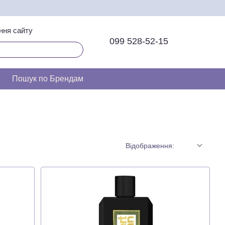
ння сайту
099 528-52-15
Пошук по Брендам
Відображення: