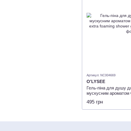
Артикул: NC004669
O'LYSEE
Гель-піна для душу дл
мускусним ароматом
extra foaming shower g
495 грн