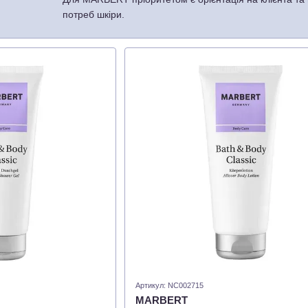
потреб шкіри.
Гарна, як завжди. Така красива, як ніколи!
Бренд MARBERT дуже серйозно ставиться до своєї від
розвиватися разом зі своїми клієнтами з моменту за
інновацій та вдосконалень.
Останнім із них є оновлення дизайну: він став більш 
орієнтованим на клієнта.
Висока якість інгредієнтів і популярні формули, звича
MARBERT виступає за ефективну турботу жінок про жін
Артикул: NC002715
MARBERT