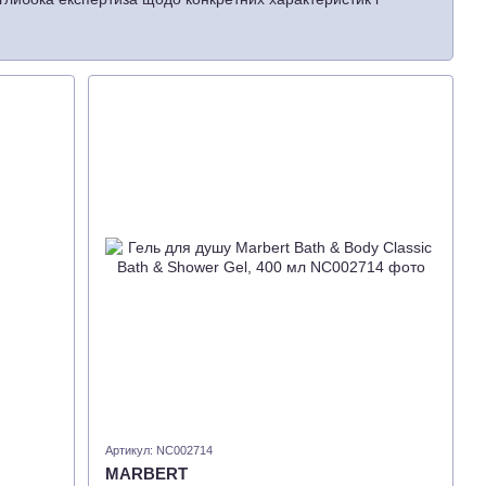
повідальності за людей і потреби їх шкіри. Тому продовжує
снування компанії, представляючи серію дивовижних
послідовним, сучасним, красивим і, отже, ще більше
йно, збережені.
ок - з 1936 року.
Артикул: NC002714
MARBERT