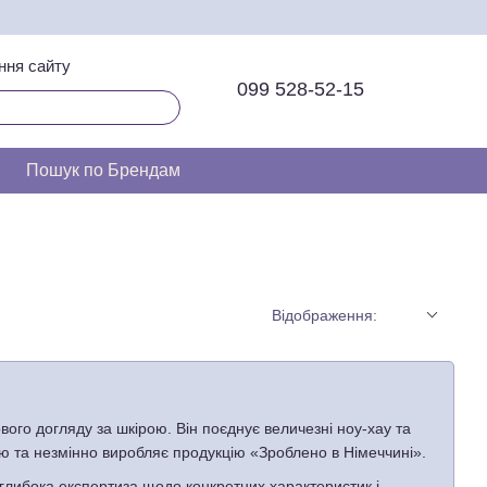
ння сайту
099 528-52-15
Пошук по Брендам
Відображення:
го догляду за шкірою. Він поєднує величезні ноу-хау та
єю та незмінно виробляє продукцію «Зроблено в Німеччині».
глибока експертиза щодо конкретних характеристик і