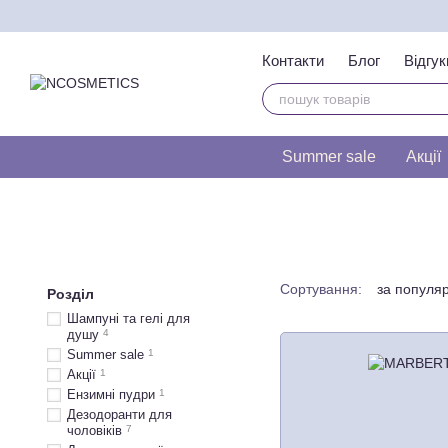
Перейти до основного контенту
Контакти
Блог
Відгук
Тест на визначення т
Summer sale
Акції
Сортування:
за популя
Розділ
Шампуні та гелі для
душу
4
Summer sale
1
Акції
1
Ензимні пудри
1
Дезодоранти для
чоловіків
7