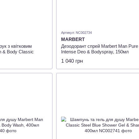
Артикул: NC002734
MARBERT
ук з квітковим
Дезодорант спрей Marbert Man Pure
h & Body Classic
Intense Deo & Bodyspray, 150мл
m, 75 мл
1 040 грн