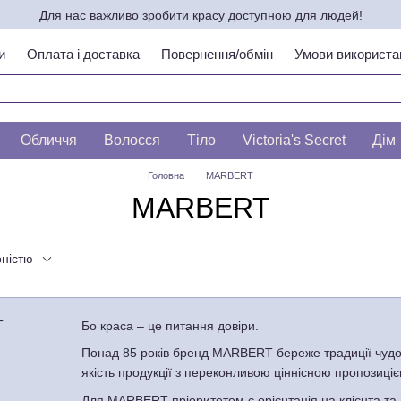
Для нас важливо зробити красу доступною для людей!
и
Оплата і доставка
Повернення/обмін
Умови використа
ипу шкіри по ЛЕСЛІ БАУМАНН
Обличчя
Волосся
Тіло
Victoria's Secret
Дім
Головна
MARBERT
MARBERT
рністю
Бо краса – це питання довіри.
Понад 85 років бренд MARBERT береже традиції чудово
якість продукції з переконливою ціннісною пропозиці
Для MARBERT пріоритетом є орієнтація на клієнта та 