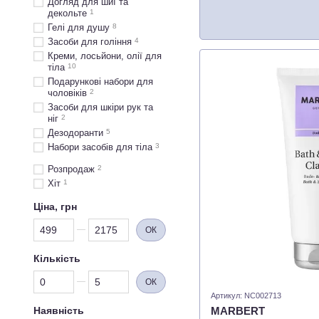
Догляд для шиї та
декольте
1
Гелі для душу
8
Засоби для гоління
4
Креми, лосьйони, олії для
тіла
10
Подарункові набори для
чоловіків
2
Засоби для шкіри рук та
ніг
2
Дезодоранти
5
Набори засобів для тіла
3
Розпродаж
2
Хіт
1
Ціна, грн
Від Ціна, грн
До Ціна, грн
ОК
Кількість
Від Кількість
До Кількість
ОК
Артикул: NC002713
MARBERT
Наявність