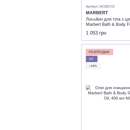
Артикул: NC002722
MARBERT
Лосьйон для тіла з ц
Marbert Bath & Body F
Lotion, 400 мл
1 053 грн
РОЗПРОДАЖ
ХІТ
−44%