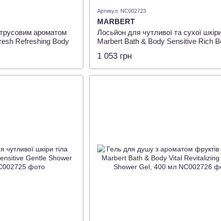
Артикул: NC002723
MARBERT
итрусовим ароматом
Лосьйон для чутливої та сухої шкіри
resh Refreshing Body
Marbert Bath & Body Sensitive Rich 
Lotion, 400 мл
1 053 грн