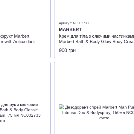
Артикул: NC002730
MARBERT
фрукт Marbert
Крем для тіла з сяючими частинкам
m with Antioxidant
Marbert Bath & Body Glow Body Crea
225мл
900 грн