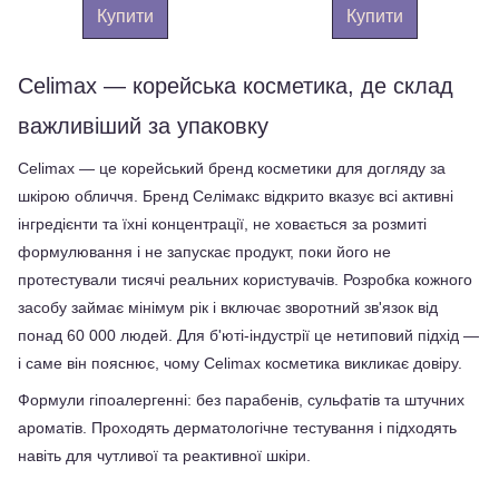
Купити
Купити
Celimax — корейська косметика, де склад 
важливіший за упаковку
Celimax — це корейський бренд косметики для догляду за 
шкірою обличчя. Бренд Селімакс відкрито вказує всі активні 
інгредієнти та їхні концентрації, не ховається за розмиті 
формулювання і не запускає продукт, поки його не 
протестували тисячі реальних користувачів. Розробка кожного 
засобу займає мінімум рік і включає зворотний зв'язок від 
понад 60 000 людей. Для б'юті-індустрії це нетиповий підхід — 
і саме він пояснює, чому Сelimax косметика викликає довіру.
Формули гіпоалергенні: без парабенів, сульфатів та штучних 
ароматів. Проходять дерматологічне тестування і підходять 
навіть для чутливої та реактивної шкіри.