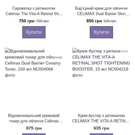
Сироватка з ретинолом
Барʼєрний крем для обличчя
Celimax The Vita-A Retinol Shot
CELIMAX Dual Barrier Skin
Tightening Serum, 30 мл
Wearable Cream, 50 мл
750 грн
850 грн
795 грн
935 грн
Купити
Купити
Відновлювальний кремовий
Крем-бустер з ретиналем
тонер для обличчя Celimax
CELIMAX THE VITA-A RETINAL
Dual Barrier Creamy Toner, 150
SHOT TIGHTENING BOOSTER,
875 грн
635 грн
мл
15 мл