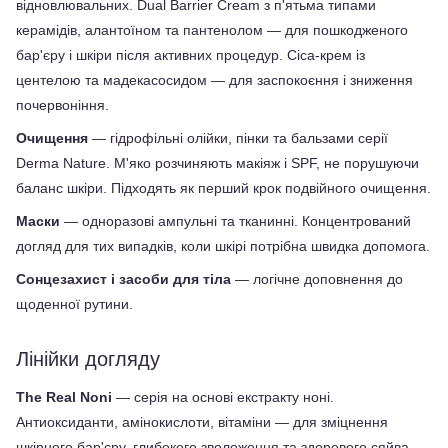
відновлювальних. Dual Barrier Cream з п'ятьма типами 
керамідів, алантоїном та пантенолом — для пошкодженого 
бар'єру і шкіри після активних процедур. Cica-крем із 
центелою та мадекасосидом — для заспокоєння і зниження 
почервоніння.
Очищення 
— гідрофільні олійки, пінки та бальзами серії 
Derma Nature. М'яко розчиняють макіяж і SPF, не порушуючи 
баланс шкіри. Підходять як перший крок подвійного очищення.
Маски 
— одноразові ампульні та тканинні. Концентрований 
догляд для тих випадків, коли шкірі потрібна швидка допомога.
Сонцезахист і засоби для тіла
 — логічне доповнення до 
щоденної рутини.
Лінійки догляду
The Real Noni
 — серія на основі екстракту ноні. 
Антиоксиданти, амінокислоти, вітаміни — для зміцнення 
шкірного бар'єру, глибокого зволоження та здорового сяйва. 