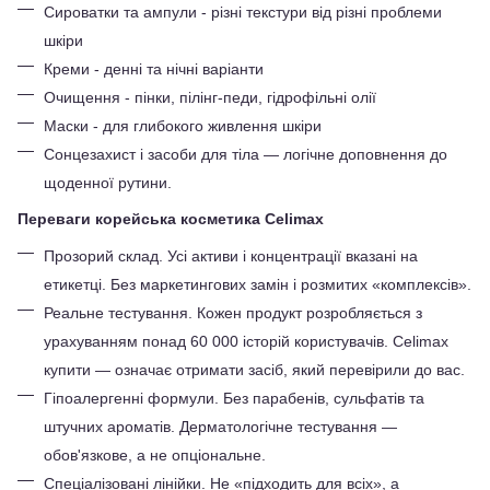
Сироватки та ампули - різні текстури від різні проблеми 
шкіри
Креми - денні та нічні варіанти
Очищення - пінки, пілінг-педи, гідрофільні олії
Маски - для глибокого живлення шкіри
Сонцезахист і засоби для тіла — логічне доповнення до 
щоденної рутини.
Переваги корейська косметика Celimax
Прозорий склад. Усі активи і концентрації вказані на 
етикетці. Без маркетингових замін і розмитих «комплексів».
Реальне тестування. Кожен продукт розробляється з 
урахуванням понад 60 000 історій користувачів. Celimax 
купити — означає отримати засіб, який перевірили до вас.
Гіпоалергенні формули. Без парабенів, сульфатів та 
штучних ароматів. Дерматологічне тестування — 
обов'язкове, а не опціональне.
Спеціалізовані лінійки. Не «підходить для всіх», а 