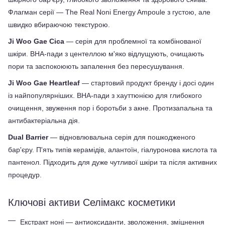
Флагман серії — The Real Noni Energy Ampoule з густою, але 
швидко вбираючою текстурою.
Ji Woo Gae Cica
 — серія для проблемної та комбінованої 
шкіри. BHA-пади з центеллою м'яко відлущують, очищають 
пори та заспокоюють запалення без пересушування.
Ji Woo Gae Heartleaf 
— стартовий продукт бренду і досі один 
із найпопулярніших. BHA-пади з хауттюнією для глибокого 
очищення, звуження пор і боротьби з акне. Протизапальна та 
антибактеріальна дія.
Dual Barrier
 — відновлювальна серія для пошкодженого 
бар'єру. П'ять типів керамідів, алантоїн, гіалуронова кислота та 
пантенол. Підходить для дуже чутливої шкіри та після активних 
процедур.
Ключові активи Селімакс косметики
Екстракт ноні — антиоксиданти, зволоження, зміцнення 