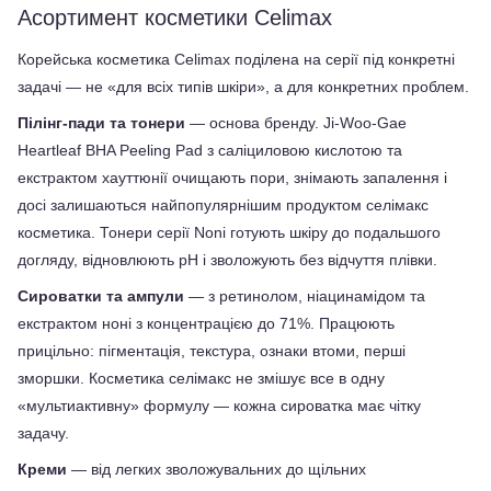
Асортимент косметики Celimax
Корейська косметика Celimax поділена на серії під конкретні 
задачі — не «для всіх типів шкіри», а для конкретних проблем.
Пілінг-пади та тонери
 — основа бренду. Ji-Woo-Gae 
Heartleaf BHA Peeling Pad з саліциловою кислотою та 
екстрактом хауттюнії очищають пори, знімають запалення і 
досі залишаються найпопулярнішим продуктом селімакс 
косметика. Тонери серії Noni готують шкіру до подальшого 
догляду, відновлюють pH і зволожують без відчуття плівки.
Сироватки та ампули
 — з ретинолом, ніацинамідом та 
екстрактом ноні з концентрацією до 71%. Працюють 
прицільно: пігментація, текстура, ознаки втоми, перші 
зморшки. Косметика селімакс не змішує все в одну 
«мультиактивну» формулу — кожна сироватка має чітку 
задачу.
Креми 
— від легких зволожувальних до щільних 