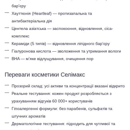
бар'єру
Хауттюнія (Heartleaf) — протизапальна та 
антибактеріальна дія
Центела азіатська — заспокоєння, відновлення, cica-
комплекс
Кераміди (5 типів) — відновлення ліпідного бар'єру
Гіалуронова кислота — зволоження та утримання вологи
BHA — м'яке відлущування, очищення пор
Переваги косметики Селімакс
Прозорий склад: усі активи та концентрації вказані відкрито
Реальне тестування: кожен продукт розробляється з 
урахуванням відгуків 60 000+ користувачів
Гіпоалергенні формули: без парабенів, сульфатів та 
штучних ароматів
Дерматологічне тестування: підходить для чутливої та 