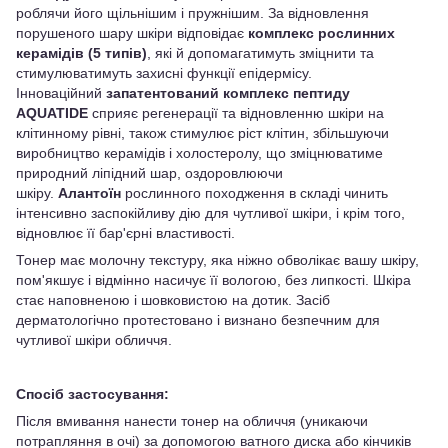
роблячи його щільнішим і пружнішим. За відновлення
порушеного шару шкіри відповідає
комплекс рослинних
керамідів (5 типів)
, які й допомагатимуть зміцнити та
стимулюватимуть захисні функції епідермісу.
Інноваційний
запатентований комплекс пептиду
AQUATIDE
сприяє регенерації та відновленню шкіри на
клітинному рівні, також стимулює ріст клітин, збільшуючи
виробництво керамідів і холостеролу, що зміцнюватиме
природний ліпідний шар, оздоровлюючи
шкіру.
Алантоїн
рослинного походження в складі чинить
інтенсивно заспокійливу дію для чутливої шкіри, і крім того,
відновлює її бар'єрні властивості.
Тонер має молочну текстуру, яка ніжно обволікає вашу шкіру,
пом'якшує і відмінно насичує її вологою, без липкості. Шкіра
стає наповненою і шовковистою на дотик. Засіб
дерматологічно протестовано і визнано безпечним для
чутливої шкіри обличчя.
Спосіб застосування:
Після вмивання нанести тонер на обличчя (уникаючи
потрапляння в очі) за допомогою ватного диска або кінчиків