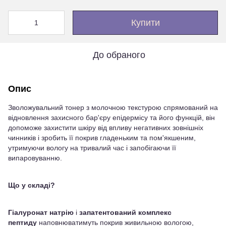
Купити
До обраного
Опис
Зволожувальний тонер з молочною текстурою спрямований на
відновлення захисного бар'єру епідермісу та його функцій, він
допоможе захистити шкіру від впливу негативних зовнішніх
чинників і зробить її покрив гладеньким та пом'якшеним,
утримуючи вологу на тривалий час і запобігаючи її
випаровуванню.
Що у складі?
Гіалуронат натрію
і
запатентований комплекс
пептиду
наповнюватимуть покрив живильною вологою,