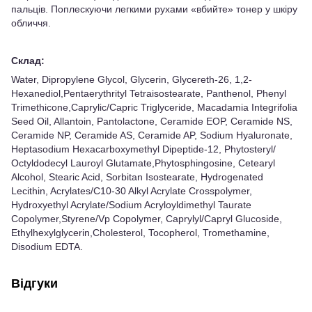
пальців. Поплескуючи легкими рухами «вбийте» тонер у шкіру
обличчя.
Склад:
Water, Dipropylene Glycol, Glycerin, Glycereth-26, 1,2-
Hexanediol,Pentaerythrityl Tetraisostearate, Panthenol, Phenyl
Trimethicone,Caprylic/​Capric Triglyceride, Macadamia Integrifolia
Seed Oil, Allantoin, Pantolactone, Ceramide EOP, Ceramide NS,
Ceramide NP, Ceramide AS, Ceramide AP, Sodium Hyaluronate,
Heptasodium Hexacarboxymethyl Dipeptide-12, Phytosteryl/​
Octyldodecyl Lauroyl Glutamate,Phytosphingosine, Cetearyl
Alcohol, Stearic Acid, Sorbitan Isostearate, Hydrogenated
Lecithin, Acrylates/​C10-30 Alkyl Acrylate Crosspolymer,
Hydroxyethyl Acrylate/​Sodium Acryloyldimethyl Taurate
Copolymer,Styrene/​Vp Copolymer, Caprylyl/​Capryl Glucoside,
Ethylhexylglycerin,Cholesterol, Tocopherol, Tromethamine,
Disodium EDTA.
Відгуки