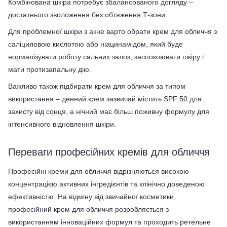
Комбінована шкіра потребує збалансованого догляду – 
достатнього зволоження без обтяження Т-зони.
Для проблемної шкіри з акне варто обрати крем для обличчя з 
саліциловою кислотою або ніацинамідом, який буде 
нормалізувати роботу сальних залоз, заспокоювати шкіру і 
мати протизапальну дію.
Важливо також підбирати крем для обличчя за типом 
використання – денний крем зазвичай містить SPF 50 для 
захисту від сонця, а нічний має більш поживну формулу для 
інтенсивного відновлення шкіри.
Переваги професійних кремів для обличчя
Професійні креми для обличчя відрізняються високою 
концентрацією активних інгредієнтів та клінічно доведеною 
ефективністю. На відміну від звичайної косметики, 
професійний крем для обличчя розробляється з 
використанням інноваційних формул та проходить ретельне 