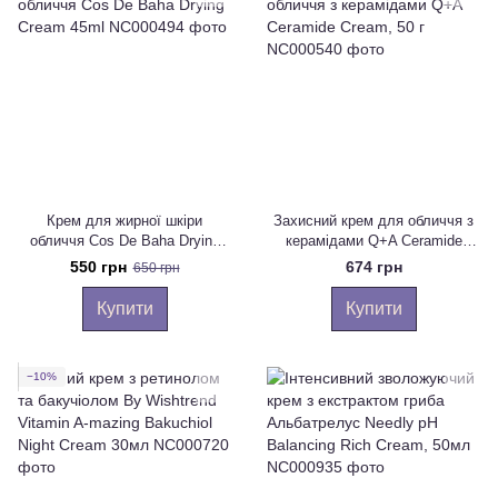
Крем для жирної шкіри
Захисний крем для обличчя з
обличчя Cos De Baha Drying
керамідами Q+A Ceramide
Cream 45ml
Cream, 50 г
550 грн
674 грн
650 грн
Купити
Купити
−10%