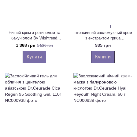
1
Нічний крем з ретинолом та
Інтенсивний зволожуючий крем
бакучіолом By Wishtrend
з екстрактом гриба
Vitamin A-mazing Bakuchiol
Альбатрелус Needly pH
1 368 грн
935 грн
1 520 грн
Night Cream 30мл
Balancing Rich Cream, 50мл
Купити
Купити