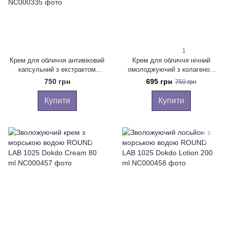
1
Крем для обличчя антивіковий
Крем для обличчя нічний
капсульний з екстрактом
омолоджуючий з колагеном
золотого шовкопряду MEDI-
MEDI-PEEL collagen super 10
750 грн
695 грн
750 грн
PEEL Gold Age Tox Cream 50ml
sleeping cream 70ml
Купити
Купити