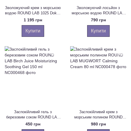
Зволожуючий крем з морською
Зволожуючий лосьйон з
водою ROUND LAB 1025 Dokdo
морською водою ROUND LAB
Cream 80 ml
1025 Dokdo Lotion 200 ml
1 195 грн
790 грн
Купити
Купити
Заспокійливий гель з
Заспокійливий крем з
березовим соком ROUND LAB
морським полином ROUND
Birch Juice Moisturizing
LAB MUGWORT Calming Cream
450 грн
980 грн
Soothing Gel 150 ml
80 ml