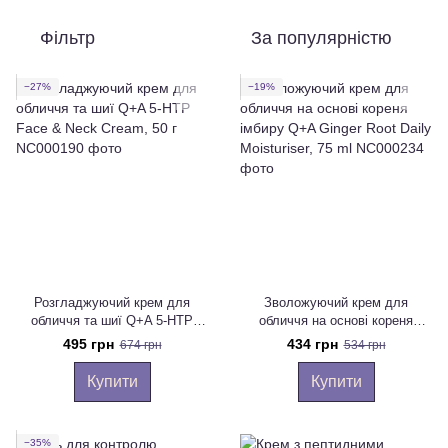
Фільтр
За популярністю
−27%
−19%
Розгладжуючий крем для
Зволожуючий крем для
обличчя та шиї Q+A 5-HTP
обличчя на основі кореня
Face & Neck Cream, 50 г
імбиру Q+A Ginger Root Daily
495 грн
434 грн
674 грн
534 грн
Moisturiser, 75 ml
Купити
Купити
−35%