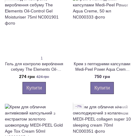
1
Гель для контролю вироблення
Крем з пептидними капсулами
себуму The Elements Oil-
Medi-Peel Power Aqua Creme,
Control Gel Moisturiser 75ml
50 мл
274 грн
750 грн
424 грн
Купити
Купити
−7%