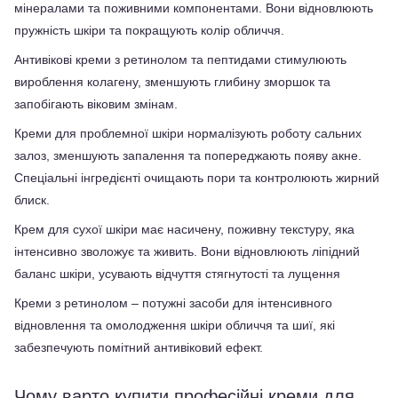
мінералами та поживними компонентами. Вони відновлюють 
пружність шкіри та покращують колір обличчя.
Антивікові креми з ретинолом та пептидами стимулюють 
вироблення колагену, зменшують глибину зморшок та 
запобігають віковим змінам. 
Креми для проблемної шкіри нормалізують роботу сальних 
залоз, зменшують запалення та попереджають появу акне. 
Спеціальні інгредієнті очищають пори та контролюють жирний 
блиск.
Крем для сухої шкіри має насичену, поживну текстуру, яка 
інтенсивно зволожує та живить. Вони відновлюють ліпідний 
баланс шкіри, усувають відчуття стягнутості та лущення
Креми з ретинолом – потужні засоби для інтенсивного 
відновлення та омолодження шкіри обличчя та шиї, які 
забезпечують помітний антивіковий ефект.
Чому варто купити професійні креми для 