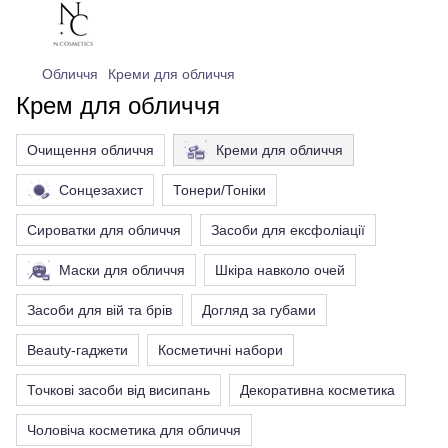
Обличчя
Креми для обличчя
Крем для обличчя
Очищення обличчя
Креми для обличчя
Сонцезахист
Тонери/Тоніки
Сироватки для обличчя
Засоби для ексфоліації
Маски для обличчя
Шкіра навколо очей
Засоби для вій та брів
Догляд за губами
Beauty-гаджети
Косметичні набори
Точкові засоби від висипань
Декоративна косметика
Чоловіча косметика для обличчя