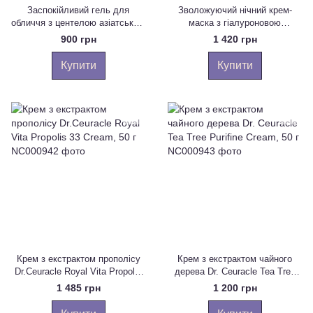
Заспокійливий гель для
Зволожуючий нічний крем-
обличчя з центелою азіатською
маска з гіалуроновою
Dr.Ceuracle Сica Regen 95
кислотою Dr.Ceuracle Hyal
900 грн
1 420 грн
Soothing Gel, 110г
Reyouth Night Cream, 60 г
Купити
Купити
Крем з екстрактом прополісу
Крем з екстрактом чайного
Dr.Ceuracle Royal Vita Propolis
дерева Dr. Ceuracle Tea Tree
33 Cream, 50 г
Purifine Cream, 50 г
1 485 грн
1 200 грн