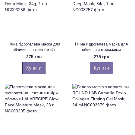
Нічна гідрогелева маска для
Нічна гідрогелева маска для
обличчя з вітаміном С і
обличчя з морськими
ніацинамідом Biodance Radiant
водоростями Biodance
275 грн
275 грн
Vita Niacinamide Real Deep
Refreshing Sea Kelp Real Deep
Mask, 34g, 1 шт
Mask, 34g, 1 шт
Купити
Купити