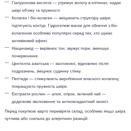
Гіалуронова кислота — утримує вологу в клітинах, надає 
шкірі об'єму та пружності.
Колаген і біо-колаген — зміцнюють структуру шкіри, 
підтягують контур. Гідрогелеві маски для обличчя з біо-
колагеном особливо популярні серед тих, хто шукає 
антивіковий ефект.
Ніацинамід — вирівнює тон, звужує пори, зменшує 
почервоніння.
Центелла азіатська — заспокоює, відновлює після 
подразнень, зміцнює судинну стінку.
Пептиди — стимулюють вироблення власного колагену, 
покращують пружність шкіри.
Екстракти рослин — алое, огірок, зелений чай — 
додаткове зволоження та антиоксидантний захист.
Перед покупкою варто перевіряти склад, особливо якщо шкіра 
чутлива або схильна до алергічних реакцій.