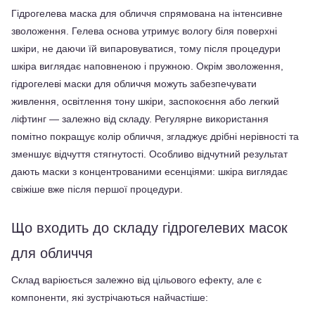
Гідрогелева маска для обличчя спрямована на інтенсивне 
зволоження. Гелева основа утримує вологу біля поверхні 
шкіри, не даючи їй випаровуватися, тому після процедури 
шкіра виглядає наповненою і пружною. Окрім зволоження, 
гідрогелеві маски для обличчя можуть забезпечувати 
живлення, освітлення тону шкіри, заспокоєння або легкий 
ліфтинг — залежно від складу. Регулярне використання 
помітно покращує колір обличчя, згладжує дрібні нерівності та 
зменшує відчуття стягнутості. Особливо відчутний результат 
дають маски з концентрованими есенціями: шкіра виглядає 
свіжіше вже після першої процедури.
Що входить до складу гідрогелевих масок 
для обличчя
Склад варіюється залежно від цільового ефекту, але є 
компоненти, які зустрічаються найчастіше: