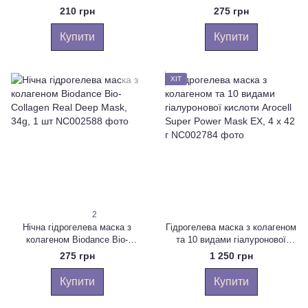
Firming Gel Mask 28 g
з керамідами і пантенолом
210 грн
275 грн
Biodance Hydro Cera-Nol Real
Deep Sheet Mask, 34g, 1 шт
Купити
Купити
ХІТ
2
Нічна гідрогелева маска з
Гідрогелева маска з колагеном
колагеном Biodance Bio-
та 10 видами гіалуронової
Collagen Real Deep Mask, 34g,
кислоти Arocell Super Power
275 грн
1 250 грн
1 шт
Mask EX, 4 х 42 г
Купити
Купити