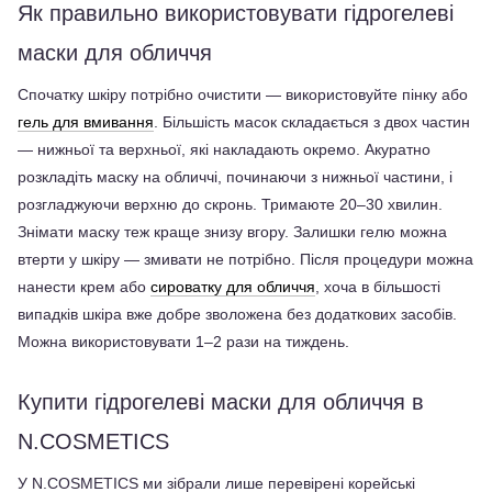
Як правильно використовувати гідрогелеві 
маски для обличчя
Спочатку шкіру потрібно очистити — використовуйте пінку або 
гель для вмивання
. Більшість масок складається з двох частин 
— нижньої та верхньої, які накладають окремо. Акуратно 
розкладіть маску на обличчі, починаючи з нижньої частини, і 
розгладжуючи верхню до скронь. Тримаюте 20–30 хвилин. 
Знімати маску теж краще знизу вгору. Залишки гелю можна 
втерти у шкіру — змивати не потрібно. Після процедури можна 
нанести крем або 
сироватку для обличчя
, хоча в більшості 
випадків шкіра вже добре зволожена без додаткових засобів. 
Можна використовувати 1–2 рази на тиждень.
Купити гідрогелеві маски для обличчя в 
N.COSMETICS
У N.COSMETICS ми зібрали лише перевірені корейські 