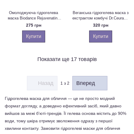
Омолоджуюча гідрогелева
Веганська гідрогелева маска з
маска Biodance Rejuvenating
екстрактом комбучі Dr.Ceuracle
Caviar PDRN Real Deep Mask з
Vegan Kombucha Tea Essence
275 грн
320 грн
ікрою і PDRN, 1шт
in Gel Mask, 1 шт
Купити
Купити
Показати ще 17 товарів
Назад
Вперед
1
з 2
Гідрогелева маска для обличчя — це не просто модний 
формат догляду, а доведено ефективний засіб, який давно 
вийшов за межі б'юті-трендів. Її гелева основа містить до 90% 
води, тому шкіра отримує зволоження одразу з першої 
хвилини контакту. Замовити гідрогелеві маски для обличчя 