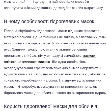
можна онлайн — і це один із найпростіших способів 
влаштувати якісний домашній догляд без зайвих витрат часу.
В чому особливості гідрогелевих масок
Головна відмінність гідрогелевої маски від інших форматів — 
матеріал основи. Це не тканина і не плівка, а еластичний гель, 
який щільно повторює рельєф обличчя і не сповзає навіть при 
русі. Завдяки такому приляганню активні речовини 
проникають глибше, ніж у випадку зі звичайною 
маскою-
плівкою
 чи 
змивною маскою
. Ще одна особливість — 
охолоджувальний ефект: гель приємно знімає набряклість і 
відчуття втоми на шкірі, що особливо помітно вранці або після 
тривалого перебування на сонці. На відміну від альгінатних 
масок, які потребують змішування та нанесення пензлем, 
гідрогелева маска для обличчя готова до використання одразу.
Користь гідрогелевої маски для обличчя