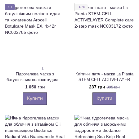
ХІТ
−40%
1
Гідрогелева маска з
Клітинні патч - маски La Pianta
ботулінічним поліпептидом та
STEM-CELL ACTIVELAYER
колагеном Arocell Botulcare
Complete care 2-step mask
1 050 грн
237 грн
395 грн
Mask EX, 4х42г
Купити
Купити