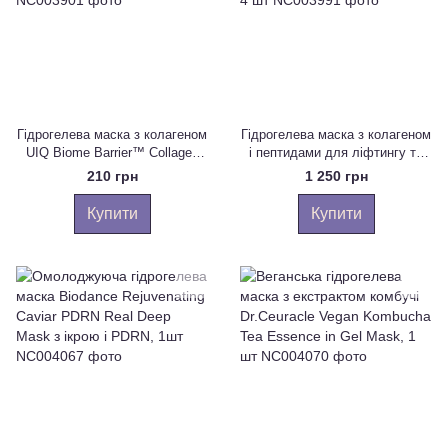
Гідрогелева маска з колагеном
Гідрогелева маска з колагеном
UIQ Biome Barrier™ Collagen
і пептидами для ліфтингу та
Firming Hydrogel Mask, 40 g
зволоження Arocell Super
210 грн
1 250 грн
Collagen Mask, 4 шт
Купити
Купити