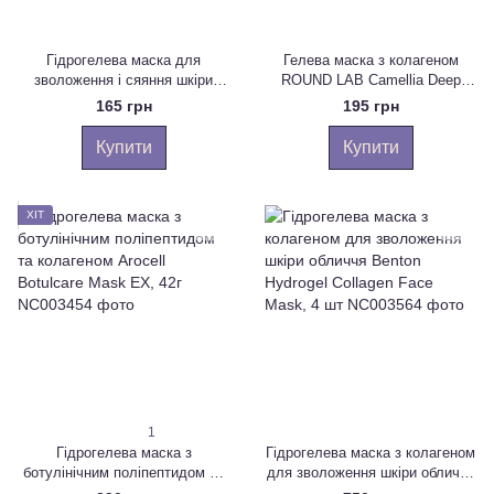
Гідрогелева маска для
Гелева маска з колагеном
зволоження і сяяння шкіри
ROUND LAB Camellia Deep
обличчя LALARECIPE Glow
Collagen Firming Gel Mask, 34
165 грн
195 грн
Face Moisture Mask, 23 г
ml
Купити
Купити
ХІТ
1
Гідрогелева маска з
Гідрогелева маска з колагеном
ботулінічним поліпептидом та
для зволоження шкіри обличчя
колагеном Arocell Botulcare
Benton Hydrogel Collagen Face