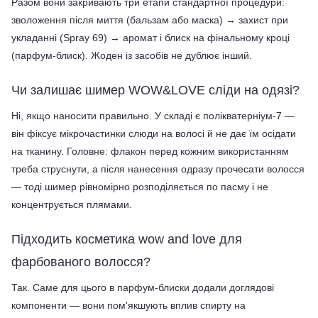
Разом вони закривають три етапи стандартної процедури: 
зволоження після миття (бальзам або маска) → захист при 
укладанні (Spray 69) → аромат і блиск на фінальному кроці 
(парфум-блиск). Жоден із засобів не дублює інший.
Чи залишає шимер WOW&LOVE сліди на одязі?
Ні, якщо наносити правильно. У складі є полікватерніум-7 — 
він фіксує мікрочастинки слюди на волосі й не дає їм осідати 
на тканину. Головне: флакон перед кожним використанням 
треба струснути, а після нанесення одразу прочесати волосся 
— тоді шимер рівномірно розподіляється по пасму і не 
концентрується плямами.
Підходить косметика wow and love для 
фарбованого волосся?
Так. Саме для цього в парфум-блиски додали доглядові 
компоненти — вони пом'якшують вплив спирту на 