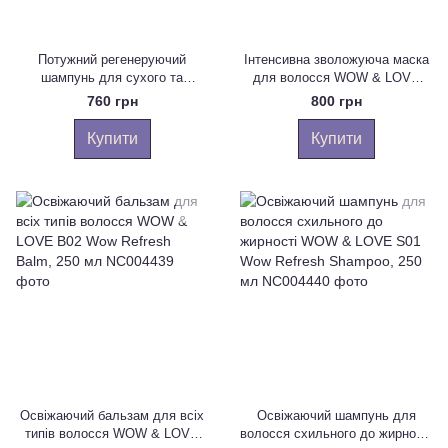
Потужний регенеруючий
Інтенсивна зволожуюча маска
шампунь для сухого та
для волосся WOW & LOVE
пошкодженого волосся WOW &
M03 Wow Moist Mask, 250 мл
760 грн
800 грн
LOVE S05 Wow Rowerful
Shampoo, 250 мл
Купити
Купити
Освіжаючий бальзам для всіх
Освіжаючий шампунь для
типів волосся WOW & LOVE
волосся схильного до жирності