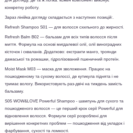
для догляду, де та ж логіка: кожен компонент виконує 
конкретну роботу.
Зараз лінійка догляду складається з наступних позицій:.
Refresh Shampoo S01 — для волосся схильного до жирності.
Refresh Balm B02 — бальзам для всіх типів волосся після 
миття. Формула на основі мигдалевої олії, олії виноградних 
кісточок і скваланів. Додатково: екстракти манго, троянди 
дамаської та ромашки, гідролізований пшеничний протеїн. 
Moist Mask M03 — маска для зволоження. Працює на 
пошкодженому та сухому волоссі, де кутикула піднята і не 
тримає вологу. Використовують раз-двічі на тиждень замість 
бальзаму.
S05 WOW&LOVE Powerful Shampoo - шампунь для сухого та 
пошкодженого волосся — це перший крок серії Powerful для 
відновлення волосся. Формули серії розроблені для 
вирішення конкретних проблем — пошкодження від укладок і 
фарбування, сухості та ломкості.