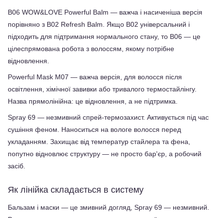
B06 WOW&LOVE Powerful Balm — важча і насиченіша версія 
порівняно з B02 Refresh Balm. Якщо B02 універсальний і 
підходить для підтримання нормального стану, то B06 — це 
цілеспрямована робота з волоссям, якому потрібне 
відновлення.
Powerful Mask M07 — важча версія, для волосся після 
освітлення, хімічної завивки або тривалого термостайлінгу. 
Назва прямолінійна: це відновлення, а не підтримка.
Spray 69 — незмивний спрей-термозахист. Активується під час 
сушіння феном. Наноситься на вологе волосся перед 
укладанням. Захищає від температур стайлера та фена, 
попутно відновлює структуру — не просто бар'єр, а робочий 
засіб.
Як лінійка складається в систему
Бальзам і маски — це змивний догляд, Spray 69 — незмивний. 