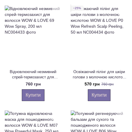
−25%
Відновлюючий незмивний
Освіжаючий пілінг для шкіри
спрей-термозахист для
голови з молочною кислотою
волосся WOW & LOVE 69 Wow
WOW & LOVE P0 Wow Refresh
760 грн
570 грн
760 грн
Spray, 200 мл
Scalp Peeling, 50 мл
Купити
Купити