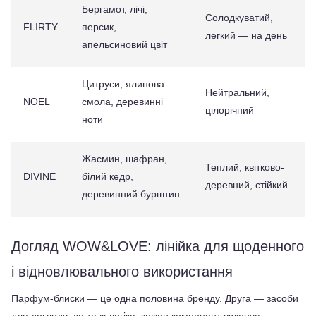
Бергамот, лічі, 
Солодкуватий, 
FLIRTY
персик, 
легкий — на день
апельсиновий цвіт
Цитруси, ялинова 
Нейтральний, 
NOEL
смола, деревинні 
цілорічний
ноти
Жасмин, шафран, 
Теплий, квітково-
DIVINE
білий кедр, 
деревний, стійкий
деревинний бурштин
Догляд WOW&LOVE: лінійка для щоденного 
і відновлювального використання
Парфум-блиски — це одна половина бренду. Друга — засоби 