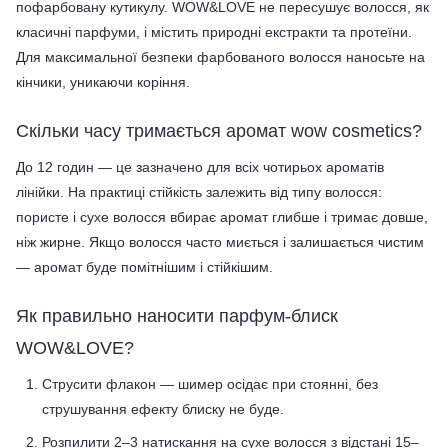
пофарбовану кутикулу. WOW&LOVE не пересушує волосся, як 
класичні парфуми, і містить природні екстракти та протеїни. 
Для максимальної безпеки фарбованого волосся наносьте на 
кінчики, уникаючи коріння.
Скільки часу тримається аромат wow cosmetics?
До 12 годин — це зазначено для всіх чотирьох ароматів 
лінійки. На практиці стійкість залежить від типу волосся: 
пористе і сухе волосся вбирає аромат глибше і тримає довше, 
ніж жирне. Якщо волосся часто миється і залишається чистим 
— аромат буде помітнішим і стійкішим.
Як правильно наносити парфум-блиск 
WOW&LOVE?
Струсити флакон — шимер осідає при стоянні, без 
струшування ефекту блиску не буде.
Розпилити 2–3 натискання на сухе волосся з відстані 15–