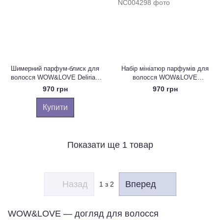
Шимерний парфум-блиск для
Набір мініатюр парфумів для
волосся WOW&LOVE Deliria ,
волосся WOW&LOVE
60 мл
Shimmering Hair Parfume
970 грн
970 грн
Miniature Set, 4 шт х 7 мл
Купити
Показати ще 1 товар
Назад
Вперед
1
з 2
WOW&LOVE — догляд для волосся