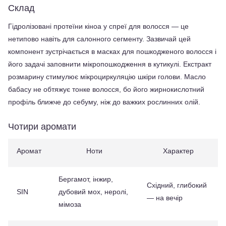
Склад
Гідролізовані протеїни кіноа у спреї для волосся — це 
нетипово навіть для салонного сегменту. Зазвичай цей 
компонент зустрічається в масках для пошкодженого волосся і 
його задачі заповнити мікропошкодження в кутикулі. Екстракт 
розмарину стимулює мікроциркуляцію шкіри голови. Масло 
бабасу не обтяжує тонке волосся, бо його жирнокислотний 
профіль ближче до себуму, ніж до важких рослинних олій.
Чотири аромати
Аромат
Ноти
Характер
Бергамот, інжир, 
Східний, глибокий 
SIN
дубовий мох, неролі, 
— на вечір
мімоза