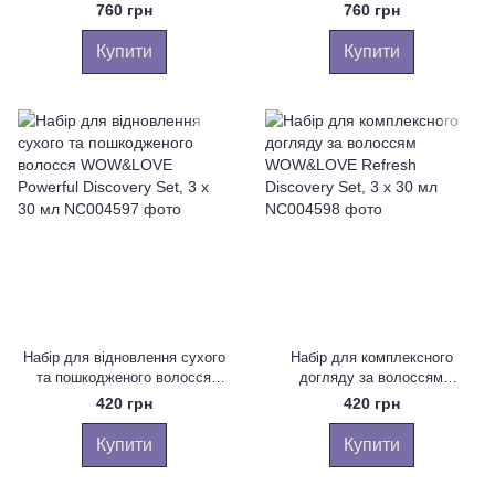
B02 Wow Refresh Balm, 250 мл
WOW & LOVE S01 Wow
760 грн
760 грн
Refresh Shampoo, 250 мл
Купити
Купити
Набір для відновлення сухого
Набір для комплексного
та пошкодженого волосся
догляду за волоссям
WOW&LOVE Powerful
WOW&LOVE Refresh Discovery
420 грн
420 грн
Discovery Set, 3 х 30 мл
Set, 3 х 30 мл
Купити
Купити