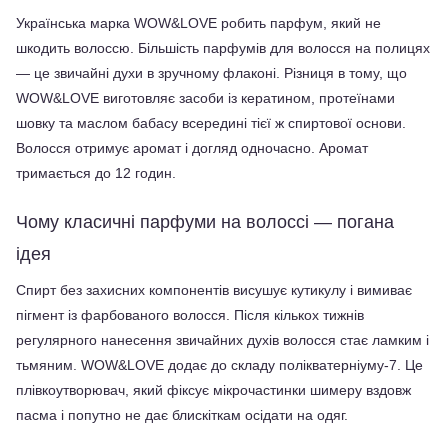
Українська марка WOW&LOVE робить парфум, який не 
шкодить волоссю. Більшість парфумів для волосся на полицях 
— це звичайні духи в зручному флаконі. Різниця в тому, що 
WOW&LOVE виготовляє засоби із кератином, протеїнами 
шовку та маслом бабасу всередині тієї ж спиртової основи. 
Волосся отримує аромат і догляд одночасно. Аромат 
тримається до 12 годин.
Чому класичні парфуми на волоссі — погана 
ідея
Спирт без захисних компонентів висушує кутикулу і вимиває 
пігмент із фарбованого волосся. Після кількох тижнів 
регулярного нанесення звичайних духів волосся стає ламким і 
тьмяним. WOW&LOVE додає до складу полікватерніуму-7. Це 
плівкоутворювач, який фіксує мікрочастинки шимеру вздовж 
пасма і попутно не дає блискіткам осідати на одяг.