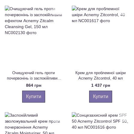
Очищуючий гель проти
Крем для проблемної шкіри
почервонінь із заспокійливим
Acnemy Zitcontrol, 40 мл
ефектом Acnemy Zitcalm
864 грн
1 437 грн
Cleansing Gel, 150 мл
Купити
Купити