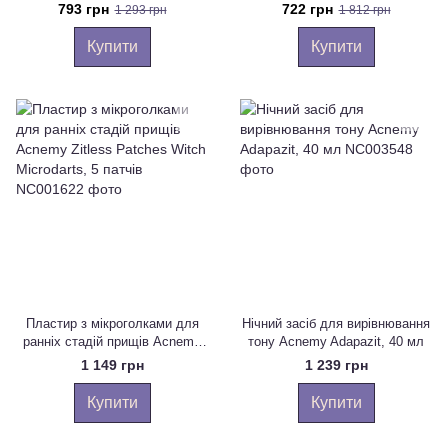
Acnemy Zitproof Multizits XL
патчів
793 грн
722 грн
1 293 грн
1 812 грн
розмір, 10 патчів
Купити
Купити
Пластир з мікроголками для
Нічний засіб для вирівнювання
ранніх стадій прищів Acnemy
тону Acnemy Adapazit, 40 мл
Zitless Patches Witch
1 149 грн
1 239 грн
Microdarts, 5 патчів
Купити
Купити