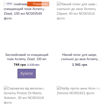
−40%
Подарунок
Заспокійливий та очищающий
Ніжний пілінг для шкіри,
тонік Acnemy Zitaid, 100 мл
схильної до акне Acnemy
Zitpeel, 40 мл
744 грн
1 341 грн
1 239 грн
Купити