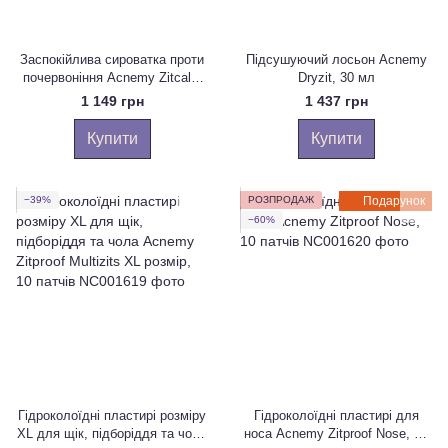
Заспокійлива сироватка проти
Підсушуючий лосьон Acnemy
почервоніння Acnemy Zitcalm
Dryzit, 30 мл
Serum, 30 мл
1 149 грн
1 437 грн
Купити
Купити
−39%
РОЗПРОДАЖ
Подарунок
−60%
Гідроколоїдні пластирі розміру
Гідроколоїдні пластирі для
XL для щік, підборіддя та чола
носа Acnemy Zitproof Nose, 10