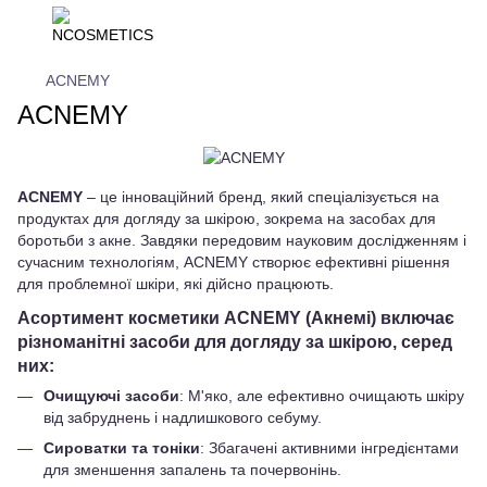
ACNEMY
ACNEMY
ACNEMY
– це інноваційний бренд, який спеціалізується на
продуктах для догляду за шкірою, зокрема на засобах для
боротьби з акне. Завдяки передовим науковим дослідженням і
сучасним технологіям, ACNEMY створює ефективні рішення
для проблемної шкіри, які дійсно працюють.
Асортимент косметики ACNEMY (Акнемі) включає
різноманітні засоби для догляду за шкірою, серед
них:
Очищуючі засоби
: М'яко, але ефективно очищають шкіру
від забруднень і надлишкового себуму.
Сироватки та тоніки
: Збагачені активними інгредієнтами
для зменшення запалень та почервонінь.