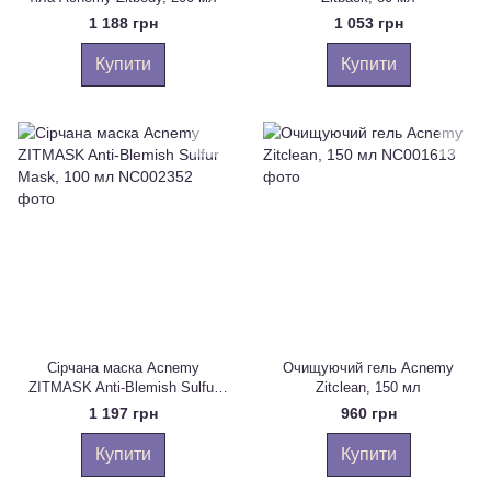
1 188 грн
1 053 грн
Купити
Купити
Сірчана маска Acnemy
Очищуючий гель Acnemy
ZITMASK Anti-Blemish Sulfur
Zitclean, 150 мл
Mask, 100 мл
1 197 грн
960 грн
Купити
Купити