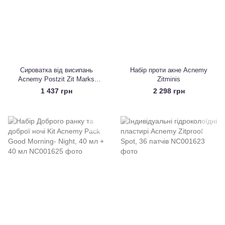
Сироватка від висипань
Набір проти акне Acnemy
Acnemy Postzit Zit Marks
Zitminis
Solution, 30 мл
1 437 грн
2 298 грн