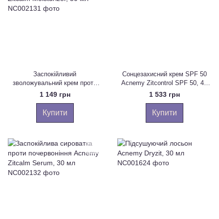
Заспокійливий
Сонцезахисний крем SPF 50
зволожувальний крем проти
Acnemy Zitcontrol SPF 50, 40
почервоніння Acnemy Zitcalm
мл
1 149 грн
1 533 грн
Moisturizer, 50 мл
Купити
Купити