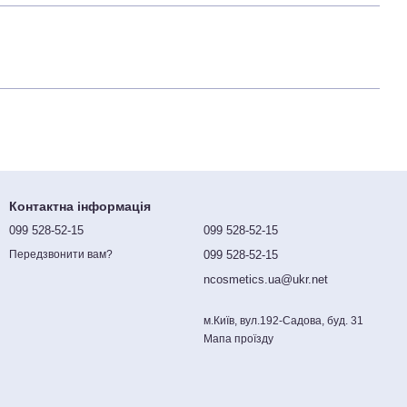
Контактна інформація
099 528-52-15
099 528-52-15
099 528-52-15
Передзвонити вам?
ncosmetics.ua@ukr.net
м.Київ, вул.192-Садова, буд. 31
Мапа проїзду