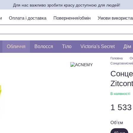
Для нас важливо зробити красу доступною для людей!
и
Оплата і доставка
Повернення/обмін
Умови використа
ипу шкіри по ЛЕСЛІ БАУМАНН
Обличчя
Волосся
Тіло
Victoria's Secret
Дім
Головна
О
Сонцезахисний
Сонце
Zitcon
В наявності
1 533
Об'єм