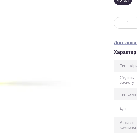
40 мл
Доставка
Характер
Тип шкір
Ступінь
захисту
Тип філь
Дія
Активні
компоне