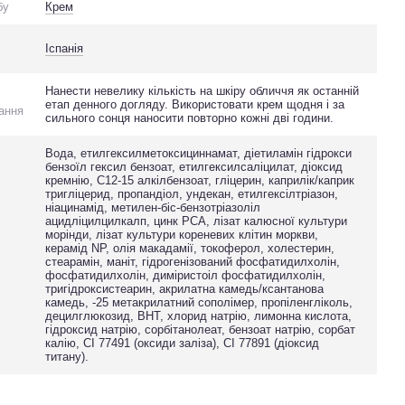
бу
Крем
Іспанія
Нанести невелику кількість на шкіру обличчя як останній
етап денного догляду. Використовати крем щодня і за
ання
сильного сонця наносити повторно кожні дві години.
Вода, етилгексилметоксициннамат, діетиламін гідрокси
бензоїл гексил бензоат, етилгексилсаліцилат, діоксид
кремнію, C12-15 алкілбензоат, гліцерин, каприлік/каприк
тригліцерид, пропандіол, ундекан, етилгексілтріазон,
ніацинамід, метилен-біс-бензотріазоліл
ацидліцилцилкалп, цинк PCA, лізат калюсної культури
морінди, лізат культури кореневих клітин моркви,
керамід NP, олія макадамії, токоферол, холестерин,
стеарамін, маніт, гідрогенізований фосфатидилхолін,
фосфатидилхолін, диміристоіл фосфатидилхолін,
тригідроксистеарин, акрилатна камедь/ксантанова
камедь, -25 метакрилатний сополімер, пропіленгліколь,
децилглюкозид, BHT, хлорид натрію, лимонна кислота,
гідроксид натрію, сорбітанолеат, бензоат натрію, сорбат
калію, CI 77491 (оксиди заліза), CI 77891 (діоксид
титану).