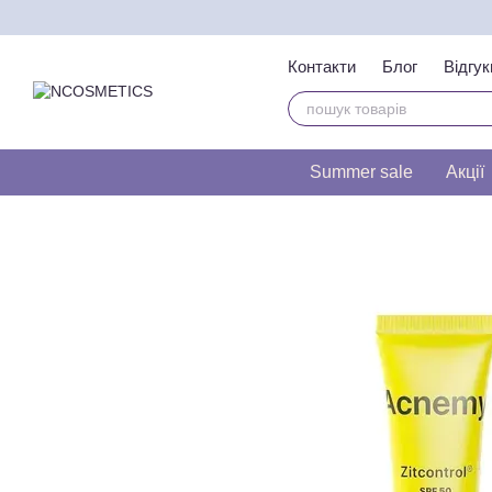
Перейти до основного контенту
Контакти
Блог
Відгук
Тест на визначення т
Summer sale
Акції