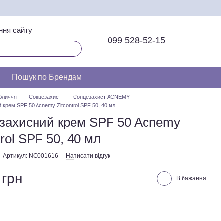
ння сайту
099 528-52-15
Пошук по Брендам
бличчя
Сонцезахист
Сонцезахист ACNEMY
 крем SPF 50 Acnemy Zitcontrol SPF 50, 40 мл
захисний крем SPF 50 Acnemy
trol SPF 50, 40 мл
Артикул: NC001616
Написати відгук
 грн
В бажання