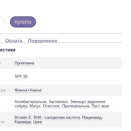
Купити
Оплата
Повернення
истики
и
Проблемна
SPF 50
трів
Фізичні+Хімічні
Антибактеріальна
,
Заспокоює
,
Зменшує виділення
себуму
,
Матує
,
Освітлює
,
Протизапальна
,
Пост акне
Вітамін Е
,
BHA - саліцилова кислота
,
Ніацинамід
,
нти
Кераміди
,
Цинк