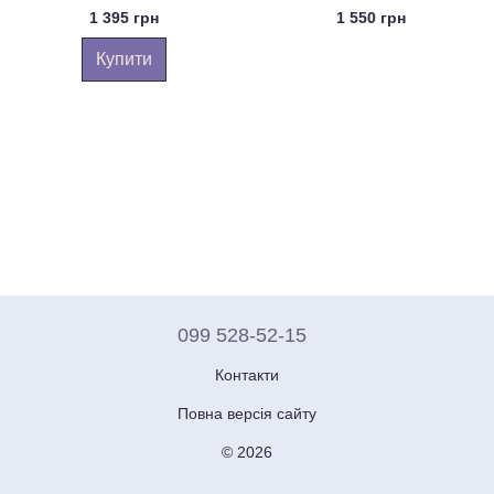
+ 150 мл
для душу 200 мл + Гель
1 395 грн
1 550 грн
Класик спорт 50 мл +
Натуральний дезодорант спрей
Купити
150 мл)
099 528-52-15
Контакти
Повна версія сайту
© 2026