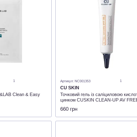
1
1
Артикул: NC001353
CU SKIN
N&LAB Clean & Easy
Точковий гель із саліциловою кисло
цинком CUSKIN CLEAN-UP AV FRE
VANISHING SPOT GEL , 10 мл
660 грн