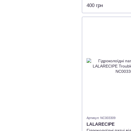
Patch 51 patches
400 грн
Артикул: NC003309
LALARECIPE
Гідроколоїдні патчі в