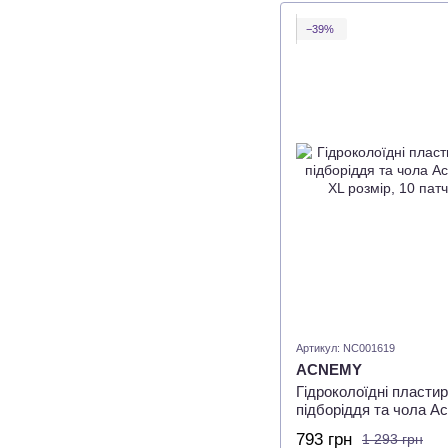
−39%
Артикул: NC001619
ACNEMY
Гідроколоїдні пластир
підборіддя та чола Acn
XL розмір, 10 патчів
793 грн
1 293 грн