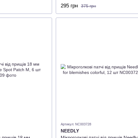
Patch 3x42ea
295 грн
375 грн
Артикул: NC003728
NEEDLY
ід прищів 18 мм
Мікроголкові патчі від прищів Needly