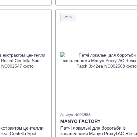
−21%
Артикул: NC002568
MANYO FACTORY
 екстрактом центелли
Патчі локальні для боротьби із
leaf Centella Spot
запаленнями Manyo Proxyl AC Resc