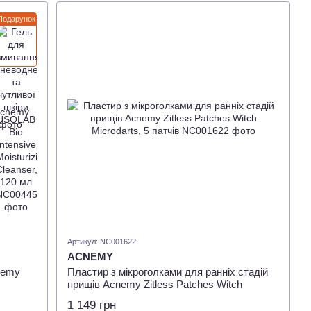
Подарунок
Артикул: NC001622
ACNEMY
nemy
Пластир з мікроголками для ранніх стадій
прищів Acnemy Zitless Patches Witch
Microdarts, 5 патчів
1 149 грн