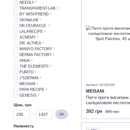
NEEDLY
2
TRANSPARENT-LAB
3
BY WISHTREND
2
SKIN&LAB
1
DR.CEURACLE
2
LALARECIPE
2
ACNEMY
5
DR. ALTHEA
1
MANYO FACTORY
1
DERMA FACTORY
1
ANUA
1
THE ELEMENTS
1
PURITO
1
J’SDERMA
1
MEISANI
1
Артикул: NC002169
PAPA RECIPE
4
MEISANI
GENESIS
2
Патчі проти висипань
саліциловою кислотою
Ціна, грн
Spot Patches, 45 шт
392 грн
490 грн
Від Ціна, грн
До Ціна, грн
ОК
Наявність