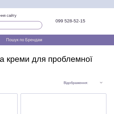
ння сайту
099 528-52-15
Пошук по Брендам
 та креми для проблемної
Відображення: