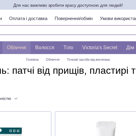
Для нас важливо зробити красу доступною для людей!
и
Оплата і доставка
Повернення/обмін
Умови використа
ипу шкіри по ЛЕСЛІ БАУМАНН
Обличчя
Волосся
Тіло
Victoria's Secret
Дім
Головна
Обличчя
Точкові засоби від висипань
ь: патчі від прищів, пластирі
рністю