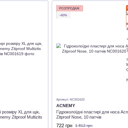
РОЗПРОДАЖ
−60%
Артикул: NC001620
ACNEMY
і розміру XL для щік,
Гідроколоїдні пластирі для носа Ac
emy Zitproof Multizits
Zitproof Nose, 10 патчів
722 грн
1 812 грн