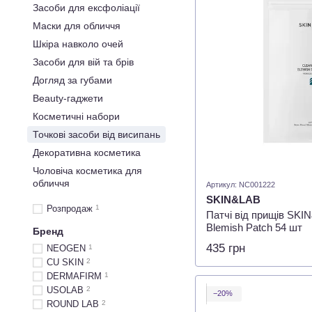
Засоби для ексфоліації
Маски для обличчя
Шкіра навколо очей
Засоби для вій та брів
Догляд за губами
Beauty-гаджети
Косметичні набори
Точкові засоби від висипань
Декоративна косметика
Чоловіча косметика для
обличчя
Артикул: NC001222
SKIN&LAB
Розпродаж
1
Патчі від прищів SKI
Blemish Patch 54 шт
Бренд
435 грн
NEOGEN
1
CU SKIN
2
DERMAFIRM
1
USOLAB
2
−20%
ROUND LAB
2