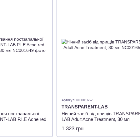
Артикул: NC001652
TRANSPARENT-LAB
ння постзапальної
Нічний засіб від прищів TRANSPAR
-LAB P.I.E Acne red
LAB Adult Acne Treatment, 30 мл
30 мл
1 323 грн