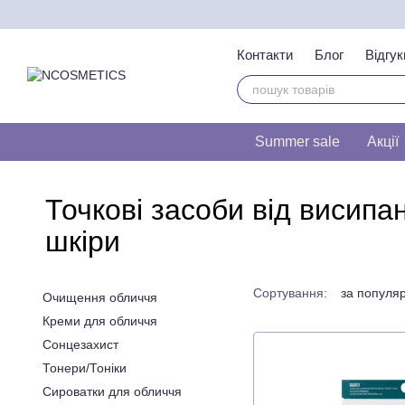
Перейти до основного контенту
Контакти
Блог
Відгук
Тест на визначення т
Summer sale
Акції
Точкові засоби від висипан
шкіри
Сортування:
за популя
Очищення обличчя
Креми для обличчя
Сонцезахист
Тонери/Тоніки
Сироватки для обличчя