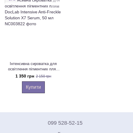
Інтенсивна сироватка для
освітлення пігментних плям
DocLab Intensive Anti-Freckle
1 350 грн
2 150 грн
Solution X7 Serum, 50 мл
Купити
099 528-52-15