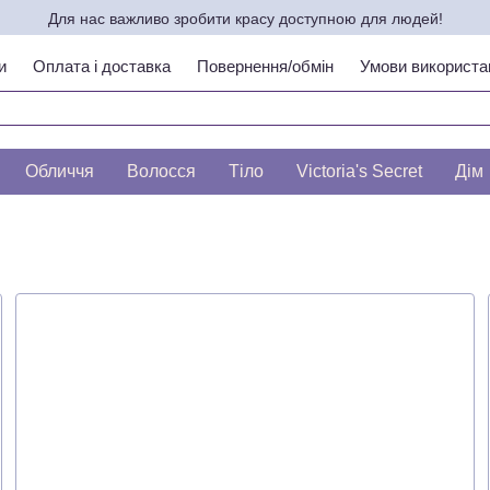
Для нас важливо зробити красу доступною для людей!
и
Оплата і доставка
Повернення/обмін
Умови використа
ипу шкіри по ЛЕСЛІ БАУМАНН
Обличчя
Волосся
Тіло
Victoria's Secret
Дім