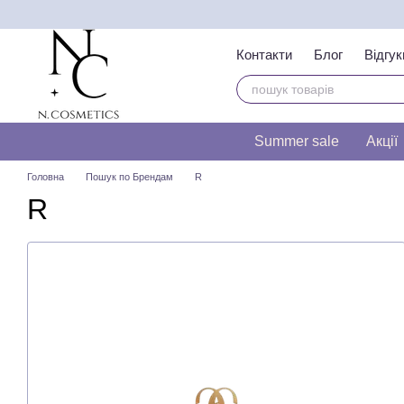
Перейти до основного контенту
Контакти
Блог
Відгук
Тест на визначення т
Summer sale
Акції
Головна
Пошук по Брендам
R
R