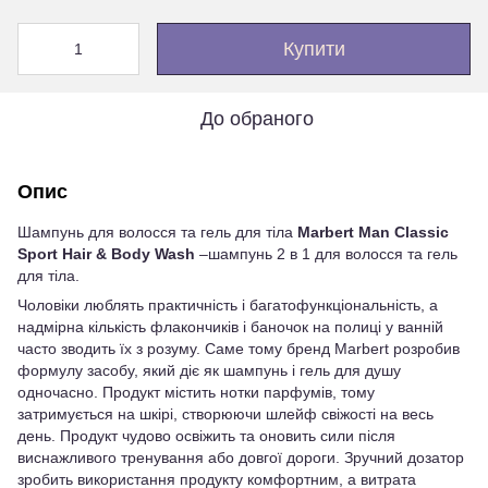
Купити
До обраного
Опис
Шампунь для волосся та гель для тіла
Marbert Man Classic
Sport Hair & Body Wash
–шампунь 2 в 1 для волосся та гель
для тіла.
Чоловіки люблять практичність і багатофункціональність, а
надмірна кількість флакончиків і баночок на полиці у ванній
часто зводить їх з розуму. Саме тому бренд Marbert розробив
формулу засобу, який діє як шампунь і гель для душу
одночасно. Продукт містить нотки парфумів, тому
затримується на шкірі, створюючи шлейф свіжості на весь
день. Продукт чудово освіжить та оновить сили після
виснажливого тренування або довгої дороги. Зручний дозатор
зробить використання продукту комфортним, а витрата