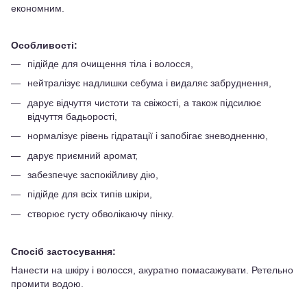
економним.
Особливості:
підійде для очищення тіла і волосся,
нейтралізує надлишки себума і видаляє забруднення,
дарує відчуття чистоти та свіжості, а також підсилює
відчуття бадьорості,
нормалізує рівень гідратації і запобігає зневодненню,
дарує приємний аромат,
забезпечує заспокійливу дію,
підійде для всіх типів шкіри,
створює густу обволікаючу пінку.
Спосіб застосування:
Нанести на шкіру і волосся, акуратно помасажувати. Ретельно
промити водою.