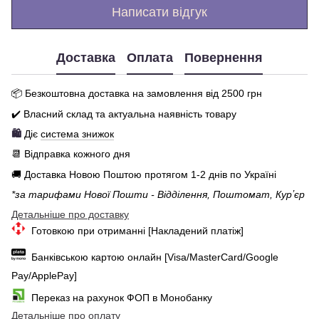
Написати відгук
Доставка
Оплата
Повернення
📦 Бе
зкоштовна доставка на замовлення від 250
0
грн
✔️ Власний склад та актуальна наявність товару
🛍️
Діє
система знижок
📆 Відправка кожного дня
🚚 Доставка Новою Поштою протягом 1-2 днів по Україні
*за тарифами Нової Пошти - Відділення, Поштомат, Курʼєр
Детальніше про доставку
Готовкою при отриманні [Накладений платіж]
Банківською картою онлайн [Visa/MasterCard/Google
Pay/ApplePay]
Переказ на рахунок ФОП в Монобанку
Детальніше про оплату