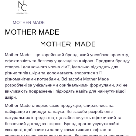
MOTHER MADE
MOTHER MADE
Mother Made – це корейський бренд, який уособлює простоту,
ефективність та безпеку у догляді за шкірою. Продукти бренду
створені для кожного члена сім'ї, ідеально підходять для
різних типів шкіри та допомагають впоратися з її
різноманітними потребами. Всі засоби Mother Made
розроблені за унікальними оригінальними формулами, які не
викликають подразнень і підходять навіть для найчутливішої
шкіри.
Mother Made створює свою продукцію, спираючись на
найкраще з природи та науки. Всі засоби розроблені з
натуральних інгредієнтів, що забезпечують ефективний та
безпечний догляд за шкірою. Бренд прагне усунути зайві
складові, щоб знизити хаос у косметичних шафках та
спростити вашу доглядову рутину. Використовуючи продукцію