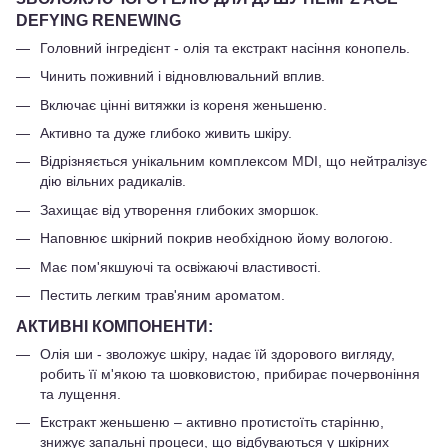
DEFYING RENEWING
Головний інгредієнт - олія та екстракт насіння конопель.
Чинить поживний і відновлювальний вплив.
Включає цінні витяжки із кореня женьшеню.
Активно та дуже глибоко живить шкіру.
Відрізняється унікальним комплексом MDI, що нейтралізує
дію вільних радикалів.
Захищає від утворення глибоких зморшок.
Наповнює шкірний покрив необхідною йому вологою.
Має пом'якшуючі та освіжаючі властивості.
Пестить легким трав'яним ароматом.
АКТИВНІ КОМПОНЕНТИ:
Олія ши - зволожує шкіру, надає їй здорового вигляду,
робить її м'якою та шовковистою, прибирає почервоніння
та лущення.
Екстракт женьшеню – активно протистоїть старінню,
знижує запальні процеси, що відбуваються у шкірних