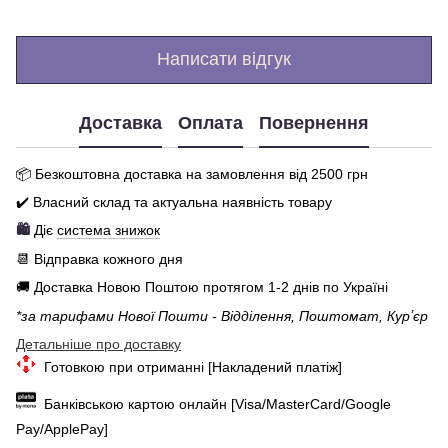
Написати відгук
Доставка
Оплата
Повернення
📦 Бе
зкоштовна доставка на замовлення від 250
0
грн
✔️ Власний склад та актуальна наявність товару
🛍️
Діє
система знижок
📆 Відправка кожного дня
🚚 Доставка Новою Поштою протягом 1-2 днів по Україні
*за тарифами Нової Пошти - Відділення, Поштомат, Курʼєр
Детальніше про доставку
Готовкою при отриманні [Накладений платіж]
Банківською картою онлайн [Visa/MasterCard/Google
Pay/ApplePay]