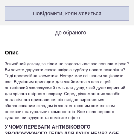
Повідомити, коли з'явиться
До обраного
Опис
Звичайний догляд за тілом не задовольняє вас повною мірою?
Ви хочете дарувати своєю шкірою турботу нового покоління?
Тоді професійна косметика Hempz має всі шанси зацікавити
вас. Відмінним приводом для знайомства з нею є цей
антивіковий зволожуючий гель для душу, який дуже корисний
для зрілого шкірного покриву. Серед різноманітних засобів
аналогічного призначення він вигідно вирізняється
збалансованим складом із запатентованим комплексом
поживних натуральних компонентів. Вже після першого
купання ви відчуєте та помітите ефект.
У ЧОМУ ПЕРЕВАГИ АНТИВІКОВОГО
ЗВОЛОЖУЮЧОГО ГЕЛЮ ДЛЯ ДУШУ HEMPZ AGE