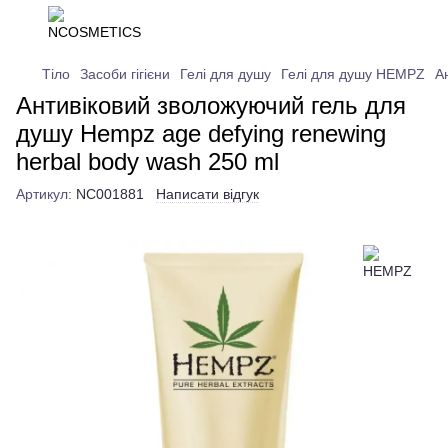
Тіло
Засоби гігієни
Гелі для душу
Гелі для душу HEMPZ
А
Антивіковий зволожуючий гель для
душу Hempz age defying renewing
herbal body wash 250 ml
Артикул:
NC001881
Написати відгук