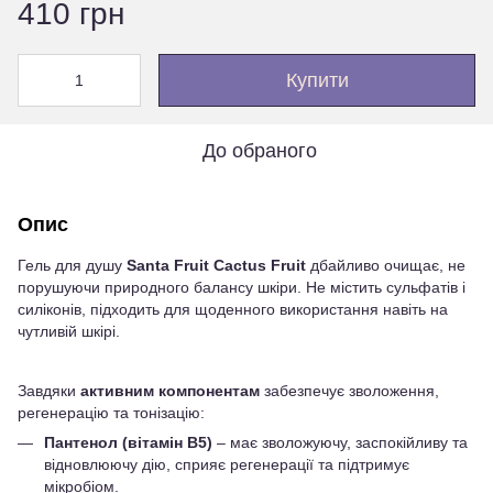
410 грн
Купити
До обраного
Опис
Гель для душу
Santa Fruit Cactus Fruit
дбайливо очищає, не
порушуючи природного балансу шкіри. Не містить сульфатів і
силіконів, підходить для щоденного використання навіть на
чутливій шкірі.
Завдяки
активним компонентам
забезпечує зволоження,
регенерацію та тонізацію:
Пантенол (вітамін B5)
– має зволожуючу, заспокійливу та
відновлюючу дію, сприяє регенерації та підтримує
мікробіом.