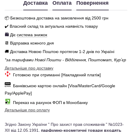
Доставка
Оплата
Повернення
📦 Бе
зкоштовна доставка на замовлення від 250
0
грн
✔️ Власний склад та актуальна наявність товару
🛍️
Діє
система знижок
📆 Відправка кожного дня
🚚 Доставка Новою Поштою протягом 1-2 днів по Україні
*за тарифами Нової Пошти - Відділення, Поштомат, Курʼєр
Детальніше про доставку
Готовкою при отриманні [Накладений платіж]
Банківською картою онлайн [Visa/MasterCard/Google
Pay/ApplePay]
Переказ на рахунок ФОП в Монобанку
Детальніше про оплату
Згідно Закону України " Про захист прав споживачів " №1023-
XII від 12.05.1991,
парфумно-косметичні товари входять