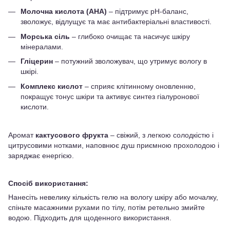
Молочна кислота (AHA)
– підтримує pH-баланс,
зволожує, відлущує та має антибактеріальні властивості.
Морська сіль
– глибоко очищає та насичує шкіру
мінералами.
Гліцерин
– потужний зволожувач, що утримує вологу в
шкірі.
Комплекс кислот
– сприяє клітинному оновленню,
покращує тонус шкіри та активує синтез гіалуронової
кислоти.
Аромат
кактусового фрукта
– свіжий, з легкою солодкістю і
цитрусовими нотками, наповнює душ приємною прохолодою і
заряджає енергією.
Спосіб використання:
Нанесіть невелику кількість гелю на вологу шкіру або мочалку,
спіньте масажними рухами по тілу, потім ретельно змийте
водою. Підходить для щоденного використання.