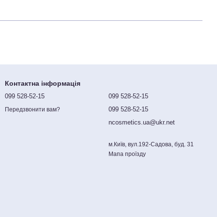
Контактна інформація
099 528-52-15
099 528-52-15
099 528-52-15
Передзвонити вам?
ncosmetics.ua@ukr.net
м.Київ, вул.192-Садова, буд. 31
Мапа проїзду