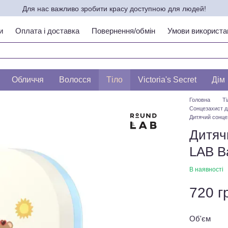
Для нас важливо зробити красу доступною для людей!
и
Оплата і доставка
Повернення/обмін
Умови використа
ипу шкіри по ЛЕСЛІ БАУМАНН
Обличчя
Волосся
Тіло
Victoria's Secret
Дім
Головна
Ті
Сонцезахист 
Дитячий сонце
Дитяч
LAB Ba
В наявності
720 г
Об'єм