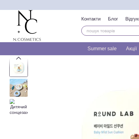
Перейти до основного контенту
Контакти
Блог
Відгук
Тест на визначення т
Summer sale
Акції