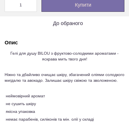
Купити
До обраного
Опис
Гелі для душу BILOU з фруктово-солодкими ароматами -
яскрава мить твого дня!
Ніжно та дбайливо очищає шкіру, збагачений оліями солодкого
мигдалю та авокадо. Залишає шкіру свіжою та зволоженою.
неймовірний аромат
не сушить шкіру
якісна упаковка
немає парабенів, силіконів та мін. олії у складі