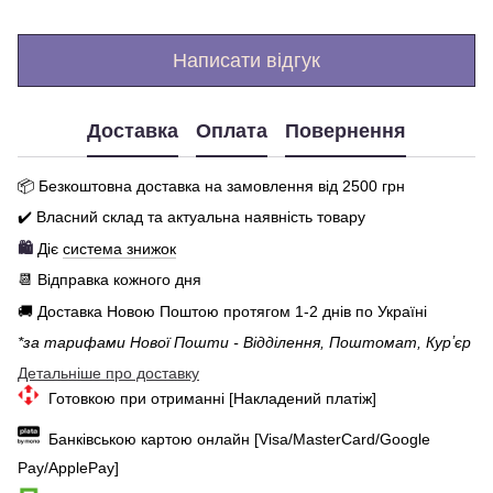
Написати відгук
Доставка
Оплата
Повернення
📦 Бе
зкоштовна доставка на замовлення від 250
0
грн
✔️ Власний склад та актуальна наявність товару
🛍️
Діє
система знижок
📆 Відправка кожного дня
🚚 Доставка Новою Поштою протягом 1-2 днів по Україні
*за тарифами Нової Пошти - Відділення, Поштомат, Курʼєр
Детальніше про доставку
Готовкою при отриманні [Накладений платіж]
Банківською картою онлайн [Visa/MasterCard/Google
Pay/ApplePay]