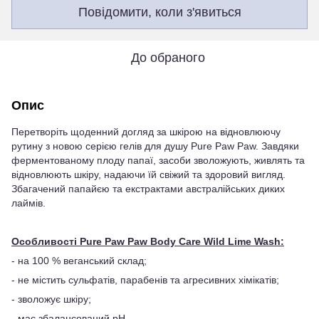
Повідомити, коли з'явиться
До обраного
Опис
Перетворіть щоденний догляд за шкірою на відновлюючу
рутину з новою серією гелів для душу Pure Paw Paw. Завдяки
ферментованому плоду папаї, засоби зволожують, живлять та
відновлюють шкіру, надаючи їй свіжий та здоровий вигляд.
Збагачений папайєю та екстрактами австралійських диких
лаймів.
Особливості Pure Paw Paw Body Care Wild Lime Wash:
- на 100 % веганський склад;
- не містить сульфатів, парабенів та агресивних хімікатів;
- зволожує шкіру;
- має збалансований рН.