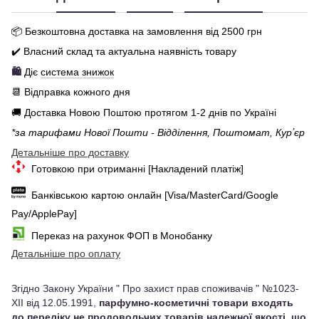
📦 Бе
зкоштовна доставка на замовлення від 250
0
грн
✔️ Власний склад та актуальна наявність товару
🛍️
Діє
система знижок
📆 Відправка кожного дня
🚚 Доставка Новою Поштою протягом 1-2 днів по Україні
*за тарифами Нової Пошти - Відділення, Поштомат, Курʼєр
Детальніше про доставку
Готовкою при отриманні [Накладений платіж]
Банківською картою онлайн [Visa/MasterCard/Google
Pay/ApplePay]
Переказ на рахунок ФОП в Монобанку
Детальніше про оплату
Згідно Закону України " Про захист прав споживачів " №1023-
XII від 12.05.1991,
парфумно-косметичні товари входять
до переліку не продовольчих товарів належної якості, що