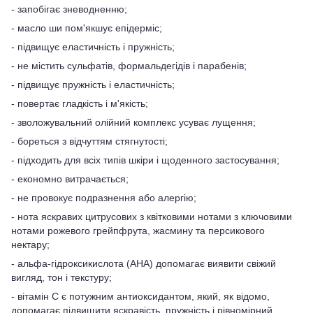
- запобігає зневодненню;
- масло ши пом'якшує епідерміс;
- підвищує еластичність і пружність;
- не містить сульфатів, формальдегідів і парабенів;
- підвищує пружність і еластичність;
- повертає гладкість і м'якість;
- зволожувальний олійний комплекс усуває лущення;
- бореться з відчуттям стягнутості;
- підходить для всіх типів шкіри і щоденного застосування;
- економно витрачається;
- не провокує подразнення або алергію;
- нота яскравих цитрусових з квітковими нотами з ключовими
нотами рожевого грейпфрута, жасмину та персикового
нектару;
- альфа-гідроксикислота (AHA) допомагає виявити свіжий
вигляд, тон і текстуру;
- вітамін С є потужним антиоксидантом, який, як відомо,
допомагає підвищити яскравість, пружність і рівномірний