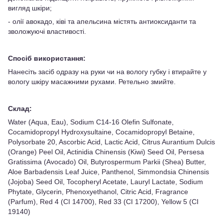
вигляд шкіри;
- олії авокадо, ківі та апельсина містять антиоксиданти та
зволожуючі властивості.
Спосіб використання:
Нанесіть засіб одразу на руки чи на вологу губку і втирайте у
вологу шкіру масажними рухами. Ретельно змийте.
Склад:
Water (Aqua, Eau), Sodium C14-16 Olefin Sulfonate,
Cocamidopropyl Hydroxysultaine, Cocamidopropyl Betaine,
Polysorbate 20, Ascorbic Acid, Lactic Acid, Citrus Aurantium Dulcis
(Orange) Peel Oil, Actinidia Chinensis (Kiwi) Seed Oil, Persesa
Gratissima (Avocado) Oil, Butyrospermum Parkii (Shea) Butter,
Aloe Barbadensis Leaf Juice, Panthenol, Simmondsia Chinensis
(Jojoba) Seed Oil, Tocopheryl Acetate, Lauryl Lactate, Sodium
Phytate, Glycerin, Phenoxyethanol, Citric Acid, Fragrance
(Parfum), Red 4 (CI 14700), Red 33 (CI 17200), Yellow 5 (CI
19140)