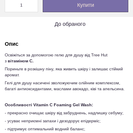
Купити
До обраного
Опис
Освіжіться за допомогою гелю для душу від Tree Hut
з
вітаміном С.
Пориньте в розкішну піну, яка живить шкіру і залишає стійкий
аромат.
Гелі для душу насичені зволожуючим олійним комплексом,
багаті антиоксидантами, маслами авокадо, ківі та апельсина.
Особливості Vitamin C Foaming Gel Wash:
- прекрасно очищає шкіру від забруднень, надлишку себуму;
- усуває неприємні запахи і дезодорує епідерміс;
- підтримує оптимальний водний баланс;