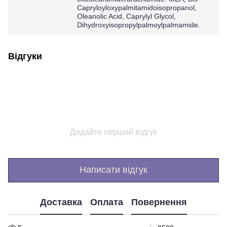
Capryloyloxypalmitamidoisopropanol,
Oleanolic Acid, Caprylyl Glycol,
Dihydroxyisopropylpalmoylpalmamide.
Відгуки
Додайте перший відгук
Написати відгук
Доставка
Оплата
Повернення