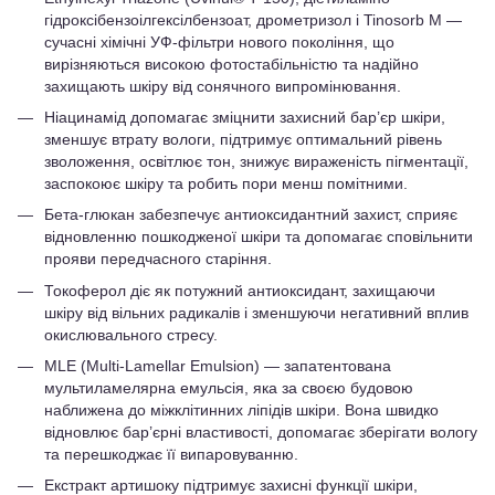
гідроксібензоілгексілбензоат, дрометризол і Tinosorb M —
сучасні хімічні УФ-фільтри нового покоління, що
вирізняються високою фотостабільністю та надійно
захищають шкіру від сонячного випромінювання.
Ніацинамід допомагає зміцнити захисний бар’єр шкіри,
зменшує втрату вологи, підтримує оптимальний рівень
зволоження, освітлює тон, знижує вираженість пігментації,
заспокоює шкіру та робить пори менш помітними.
Бета-глюкан забезпечує антиоксидантний захист, сприяє
відновленню пошкодженої шкіри та допомагає сповільнити
прояви передчасного старіння.
Токоферол діє як потужний антиоксидант, захищаючи
шкіру від вільних радикалів і зменшуючи негативний вплив
окислювального стресу.
MLE (Multi-Lamellar Emulsion) — запатентована
мультиламелярна емульсія, яка за своєю будовою
наближена до міжклітинних ліпідів шкіри. Вона швидко
відновлює бар’єрні властивості, допомагає зберігати вологу
та перешкоджає її випаровуванню.
Екстракт артишоку підтримує захисні функції шкіри,