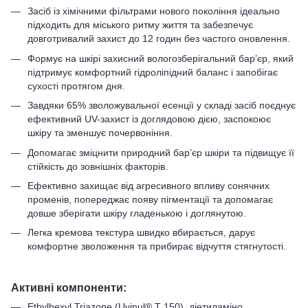
Засіб із хімічними фільтрами нового покоління ідеально
підходить для міського ритму життя та забезпечує
довготривалий захист до 12 годин без частого оновлення.
Формує на шкірі захисний вологозберігальний бар’єр, який
підтримує комфортний гідроліпідний баланс і запобігає
сухості протягом дня.
Завдяки 65% зволожувальної есенції у складі засіб поєднує
ефективний UV-захист із доглядовою дією, заспокоює
шкіру та зменшує почервоніння.
Допомагає зміцнити природний бар’єр шкіри та підвищує її
стійкість до зовнішніх факторів.
Ефективно захищає від агресивного впливу сонячних
променів, попереджає появу пігментації та допомагає
довше зберігати шкіру гладенькою і доглянутою.
Легка кремова текстура швидко вбирається, дарує
комфортне зволоження та прибирає відчуття стягнутості.
Активні компоненти:
Ethylhexyl Triazone (Uvinul® T 150), діетиламіно