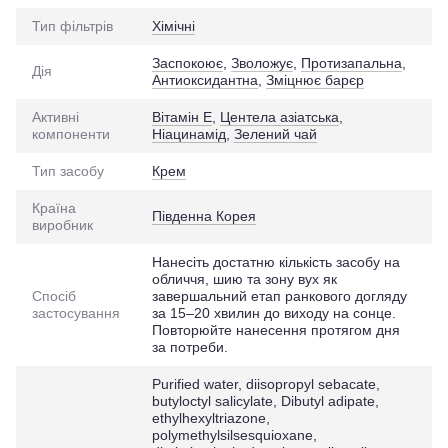
Тип фільтрів
Хімічні
Заспокоює
,
Зволожує
,
Протизапальна
,
Дія
Антиоксидантна
,
Зміцнює барєр
Активні
Вітамін Е
,
Центела азіатська
,
компоненти
Ніацинамід
,
Зелений чай
Тип засобу
Крем
Країна
Південна Корея
виробник
Нанесіть достатню кількість засобу на
обличчя, шию та зону вух як
Спосіб
завершальний етап ранкового догляду
застосування
за 15–20 хвилин до виходу на сонце.
Повторюйте нанесення протягом дня
за потреби.
Purified water, diisopropyl sebacate,
butyloctyl salicylate, Dibutyl adipate,
ethylhexyltriazone,
polymethylsilsesquioxane,