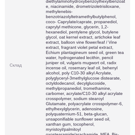
diethylaminohydroxybenzoylhexylbenzoat
e, niacinamide, drometrizoletrisiloxane,
methylenebis-
benzotriazolyltetramethylbutylphenol,
coco- Caprylate/caprate, propanediol,
caprylyl methicone, glycerin, 1,2-
hexanediol, pentylene glycol, butylene
glycol, oat kernel extract, artichoke leaf
extract, balloon vine flower/leaf / Vine
extract, fragrant violet petal extract,
Echium plantagineum seed oil, green tea
water, hydrogenated lecithin, pencil
juniper oil, vulgaris mugwort oil, radix
Склад
incense oil, rosemary leaf oil, behenyl
alcohol, poly C10-30 alkyl Acrylate,
polyglyceryl-3methylglucose distearate,
octyldodecanol, decylglucoside,
methylpropanediol, tromethamine,
carbomer, acrylate/C10-30 alkyl acrylate
crosspolymer, sodium stearoyl
Glutamate, polyacrylate crosspolymer-6,
ethylhexylglycerin, adenosine,
polyquaternium-51, beta-glucan,
unsaponifiable sunflower seed oil,
xanthan gum, tocopherol,
myristoyl/palmitoyl
oxostearamide/arachamide. MEA, Bis-