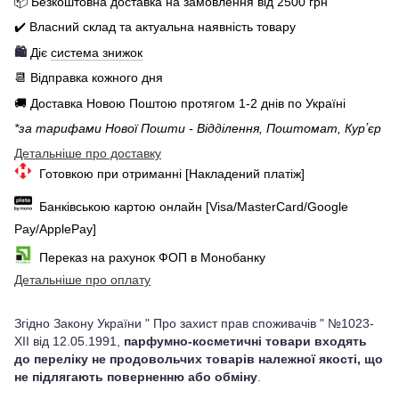
📦 Бе
зкоштовна доставка на замовлення від 250
0
грн
✔️ Власний склад та актуальна наявність товару
🛍️
Діє
система знижок
📆 Відправка кожного дня
🚚 Доставка Новою Поштою протягом 1-2 днів по Україні
*за тарифами Нової Пошти - Відділення, Поштомат, Курʼєр
Детальніше про доставку
Готовкою при отриманні [Накладений платіж]
Банківською картою онлайн [Visa/MasterCard/Google
Pay/ApplePay]
Переказ на рахунок ФОП в Монобанку
Детальніше про оплату
Згідно Закону України " Про захист прав споживачів " №1023-
XII від 12.05.1991,
парфумно-косметичні товари входять
до переліку не продовольчих товарів належної якості, що
не підлягають поверненню або обміну
.