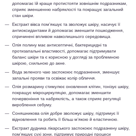
допомагає їй краще протистояти зовнішнім подразникам,
сприяє зменшенню набряклості та покращує загальний
стан шкіри.
Екстракт вівса пом’якшує та зволожує шкіру, насичує її
антиоксидантами й допомагає зменшити пошкодження,
спричинені впливом навколишнього середовища.
Олія полину має антисептичні, бактерицидні та
протизапальні властивості, допомагає підтримувати
баланс шкіри та є корисною у догляді за проблемною
шкірою, схильною до акне.
Вода зеленого чаю заспокоює подразнення, зменшує
запальні прояви та освіжає колір обличчя.
Олія розмарину стимулює оновлення клітин, тонізує шкіру,
покращує мікроциркуляцію, допомагає зменшити
почервоніння та набряклість, а також сприяє регуляції
вироблення себуму.
Соняшникова олія добре зволожує шкіру, підтримує її
відновлення та робить її більш м’якою й еластичною.
Екстракт дудника лікарського заспокоює подразнену шкіру,
пом’якшує сухі зони, підтримує природні процеси