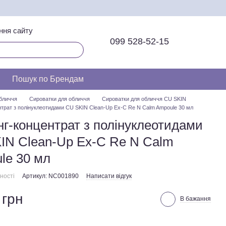
ння сайту
099 528-52-15
Пошук по Брендам
бличчя
Сироватки для обличчя
Сироватки для обличчя CU SKIN
нтрат з полінуклеотидами CU SKIN Clean-Up Ex-C Re N Calm Ampoule 30 мл
нг-концентрат з полінуклеотидами
IN Clean-Up Ex-C Re N Calm
le 30 мл
ності
Артикул: NC001890
Написати відгук
 грн
В бажання