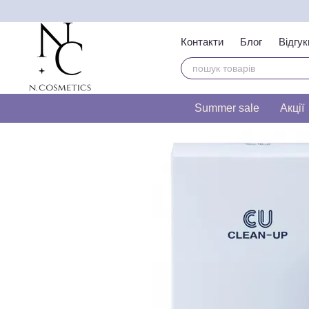
Перейти до основного контенту
Контакти
Блог
Відгук
Тест на визначення т
Summer sale
Акції