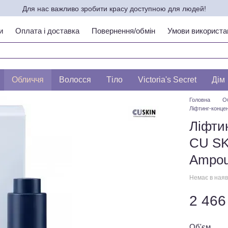
Для нас важливо зробити красу доступною для людей!
и
Оплата і доставка
Повернення/обмін
Умови використа
ипу шкіри по ЛЕСЛІ БАУМАНН
Обличчя
Волосся
Тіло
Victoria's Secret
Дім
Головна
О
Ліфтинг-конце
Ліфти
CU SK
Ampou
Немає в наяв
2 466
Об'єм