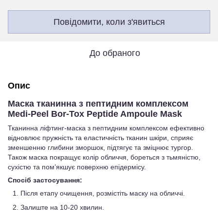
Повідомити, коли з'явиться
До обраного
Опис
Маска тканинна з пептидним комплексом
Medi-Peel Bor-Tox Peptide Ampoule Mask
Тканинна ліфтинг-маска з пептидним комплексом ефективно
відновлює пружність та еластичність тканин шкіри, сприяє
зменшенню глибини зморшок, підтягує та зміцнює тургор.
Також маска покращує колір обличчя, бореться з тьмяністю,
сухістю та пом’якшує поверхню епідермісу.
Спосіб застосування:
Після етапу очищення, розмістіть маску на обличчі.
Залиште на 10-20 хвилин.