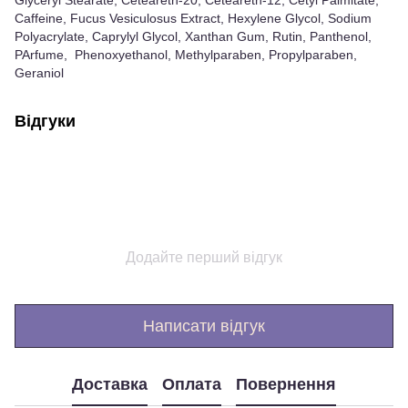
Glyceryl Stearate, Ceteareth-20, Ceteareth-12, Cetyl Palmitate,
Caffeine, Fucus Vesiculosus Extract, Hexylene Glycol, Sodium
Polyacrylate, Caprylyl Glycol, Xanthan Gum, Rutin, Panthenol,
PArfume, Phenoxyethanol, Methylparaben, Propylparaben,
Geraniol
Відгуки
Додайте перший відгук
Написати відгук
Доставка
Оплата
Повернення