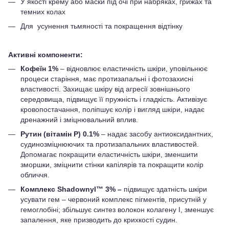
У якості крему або маски під очі при набряках, грижах та
темних колах
Для усунення тьмяності та покращення відтінку
Активні компоненти:
Кофеїн 1%
– відновлює еластичність шкіри, уповільнює
процеси старіння, має протизапальні і фотозахисні
властивості. Захищає шкіру від агресії зовнішнього
середовища, підвищує її пружність і гладкість. Активізує
кровопостачання, поліпшує колір і вигляд шкіри, надає
дренажний і зміцнювальний вплив.
Рутин (вітамін P
) 0.1%
– надає засобу антиоксидантних,
судинозміцнюючих та протизапальних властивостей.
Допомагає покращити еластичність шкіри, зменшити
зморшки, зміцнити стінки капілярів та покращити колір
обличчя.
Комплекс
Shadownyl™ 3% –
підвищує здатність шкіри
усувати гем – червоний комплекс пігментів, присутній у
гемоглобіні; збільшує синтез волокон колагену
I
, зменшує
запалення, яке призводить до крихкості судин.