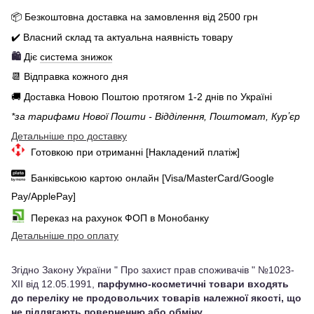
📦 Бе
зкоштовна доставка на замовлення від 250
0
грн
✔️ Власний склад та актуальна наявність товару
🛍️
Діє
система знижок
📆 Відправка кожного дня
🚚 Доставка Новою Поштою протягом 1-2 днів по Україні
*за тарифами Нової Пошти - Відділення, Поштомат, Курʼєр
Детальніше про доставку
Готовкою при отриманні [Накладений платіж]
Банківською картою онлайн [Visa/MasterCard/Google
Pay/ApplePay]
Переказ на рахунок ФОП в Монобанку
Детальніше про оплату
Згідно Закону України " Про захист прав споживачів " №1023-
XII від 12.05.1991,
парфумно-косметичні товари входять
до переліку не продовольчих товарів належної якості, що
не підлягають поверненню або обміну
.