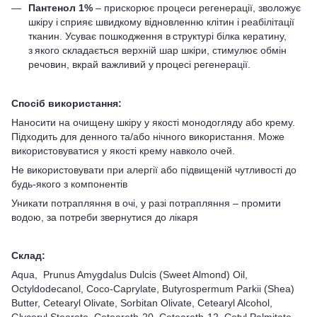
Пантенол 1%
– прискорює процеси регенерації, зволожує
шкіру і сприяє швидкому відновленню клітин і реабілітації
тканин. Усуває пошкодження в структурі білка кератину,
з якого складається верхній шар шкіри, стимулює обмін
речовин, вкрай важливий у процесі регенерації.
Спосіб використання:
Наносити на очищену шкіру у якості монодогляду або крему.
Підходить для денного та/або нічного використання. Може
використовуватися у якості крему навколо очей.
Не використовувати при алергії або підвищеній чутливості до
будь-якого з компонентів
Уникати потрапляння в очі, у разі потрапляння – промити
водою, за потреби звернутися до лікаря
Склад:
Aqua, Prunus Amygdalus Dulcis (Sweet Almond) Oil,
Octyldodecanol, Coco-Caprylate, Butyrospermum Parkii (Shea)
Butter, Cetearyl Olivаte, Sorbitan Olivate, Cetearyl Alcohol,