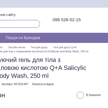
ння сайту
099 528-52-15
Пошук по Брендам
ло
Засоби гігієни
Гелі для душу
Гелі для душу Q+A
 для тіла з саліциловою кислотою Q+A Salicylic Acid Body Wash, 250 ml
ючий гель для тіла з
иловою кислотою Q+A Salicylic
Body Wash, 250 ml
Артикул: NC001487
Написати відгук
рн
В бажання