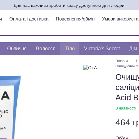
Для нас важливо зробити красу доступною для людей!
и
Оплата і доставка
Повернення/обмін
Умови використа
ипу шкіри по ЛЕСЛІ БАУМАНН
Обличчя
Волосся
Тіло
Victoria's Secret
Дім
Головна
Ті
Очищуючий гель
Очищу
саліц
Acid 
В наявності
464 г
Об'єм