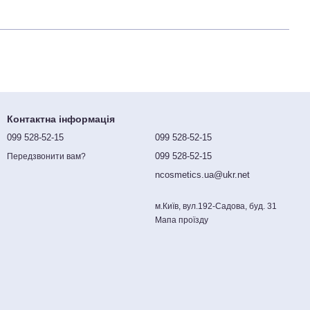
Контактна інформація
099 528-52-15
099 528-52-15
099 528-52-15
Передзвонити вам?
ncosmetics.ua@ukr.net
м.Київ, вул.192-Садова, буд. 31
Мапа проїзду