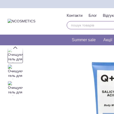
Перейти до основного контенту
Контакти
Блог
Відгук
Тест на визначення т
Summer sale
Акції