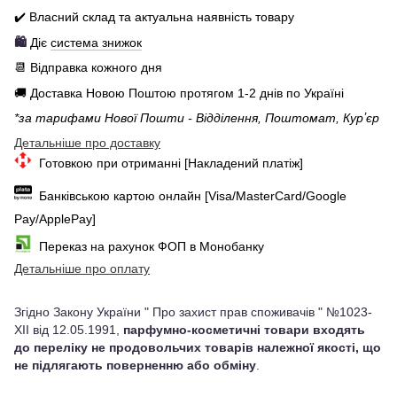
✔️ Власний склад та актуальна наявність товару
🛍️
Діє
система знижок
📆 Відправка кожного дня
🚚 Доставка Новою Поштою протягом 1-2 днів по Україні
*за тарифами Нової Пошти - Відділення, Поштомат, Курʼєр
Детальніше про доставку
Готовкою при отриманні [Накладений платіж]
Банківською картою онлайн [Visa/MasterCard/Google
Pay/ApplePay]
Переказ на рахунок ФОП в Монобанку
Детальніше про оплату
Згідно Закону України " Про захист прав споживачів " №1023-
XII від 12.05.1991,
парфумно-косметичні товари входять
до переліку не продовольчих товарів належної якості, що
не підлягають поверненню або обміну
.