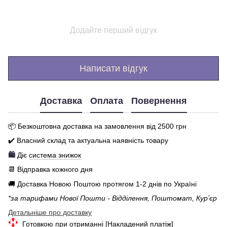
Додайте перший відгук
Написати відгук
Доставка
Оплата
Повернення
📦 Бе
зкоштовна доставка на замовлення від 250
0
грн
✔️ Власний склад та актуальна наявність товару
🛍️
Діє
система знижок
📆 Відправка кожного дня
🚚 Доставка Новою Поштою протягом 1-2 днів по Україні
*за тарифами Нової Пошти - Відділення, Поштомат, Курʼєр
Детальніше про доставку
Готовкою при отриманні [Накладений платіж]