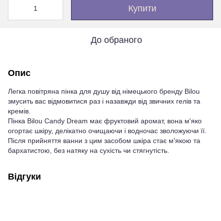
Купити
До обраного
Опис
Легка повітряна пінка для душу від німецького бренду Bilou
змусить вас відмовитися раз і назавжди від звичних гелів та
кремів.
Пінка Bilou Candy Dream має фруктовий аромат, вона м'яко
огортає шкіру, делікатно очищаючи і водночас зволожуючи її.
Після прийняття ванни з цим засобом шкіра стає м'якою та
бархатистою, без натяку на сухість чи стягнутість.
Відгуки