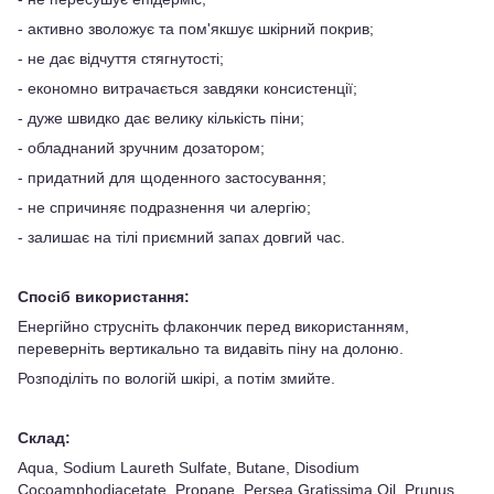
- активно зволожує та пом'якшує шкірний покрив;
- не дає відчуття стягнутості;
- економно витрачається завдяки консистенції;
- дуже швидко дає велику кількість піни;
- обладнаний зручним дозатором;
- придатний для щоденного застосування;
- не спричиняє подразнення чи алергію;
- залишає на тілі приємний запах довгий час.
Спосіб використання:
Енергійно струсніть флакончик перед використанням,
переверніть вертикально та видавіть піну на долоню.
Розподіліть по вологій шкірі, а потім змийте.
Склад:
Aqua, Sodium Laureth Sulfate, Butane, Disodium
Cocoamphodiacetate, Propane, Persea Gratissima Oil, Prunus