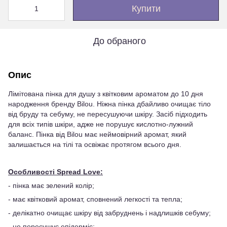
Купити
До обраного
Опис
Лімітована пінка для душу з квітковим ароматом до 10 дня
народження бренду Bilou. Ніжна пінка дбайливо очищає тіло
від бруду та себуму, не пересушуючи шкіру. Засіб підходить
для всіх типів шкіри, адже не порушує кислотно-лужний
баланс. Пінка від Bilou має неймовірний аромат, який
залишається на тілі та освіжає протягом всього дня.
Особливості Spread Love:
- пінка має зелений колір;
- має квітковий аромат, сповнений легкості та тепла;
- делікатно очищає шкіру від забруднень і надлишків себуму;
- не пересушує епідерміс;