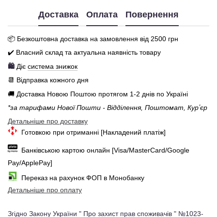
Доставка
Оплата
Повернення
📦 Бе
зкоштовна доставка на замовлення від 250
0
грн
✔️ Власний склад та актуальна наявність товару
🛍️
Діє
система знижок
📆 Відправка кожного дня
🚚 Доставка Новою Поштою протягом 1-2 днів по Україні
*за тарифами Нової Пошти - Відділення, Поштомат, Курʼєр
Детальніше про доставку
Готовкою при отриманні [Накладений платіж]
Банківською картою онлайн [Visa/MasterCard/Google
Pay/ApplePay]
Переказ на рахунок ФОП в Монобанку
Детальніше про оплату
Згідно Закону України " Про захист прав споживачів " №1023-