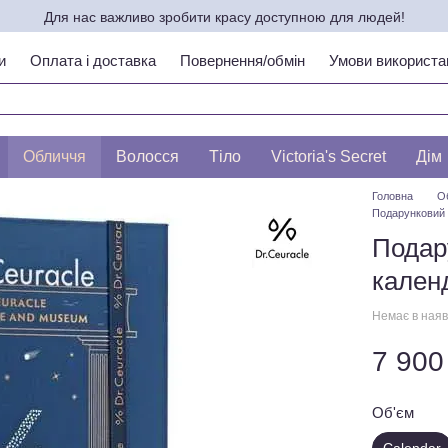
Для нас важливо зробити красу доступною для людей!
и
Оплата і доставка
Повернення/обмін
Умови використа
ипу шкіри по ЛЕСЛІ БАУМАНН
Обличчя
Волосся
Тіло
Victoria's Secret
Дім
Головна
О
Подарунковий 
Подар
календ
Немає в наяв
7 900
Об'єм