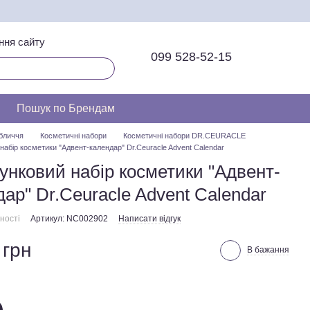
ння сайту
099 528-52-15
Пошук по Брендам
бличчя
Косметичні набори
Косметичні набори DR.CEURACLE
набір косметики "Адвент-календар" Dr.Ceuracle Advent Calendar
унковий набір косметики "Адвент-
ар" Dr.Ceuracle Advent Calendar
ності
Артикул: NC002902
Написати відгук
 грн
В бажання