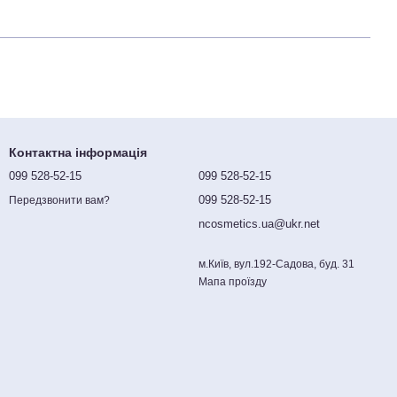
Контактна інформація
099 528-52-15
099 528-52-15
099 528-52-15
Передзвонити вам?
ncosmetics.ua@ukr.net
м.Київ, вул.192-Садова, буд. 31
Мапа проїзду