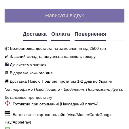
Написати відгук
Доставка
Оплата
Повернення
📦 Бе
зкоштовна доставка на замовлення від 250
0
грн
✔️ Власний склад та актуальна наявність товару
🛍️
Діє
система знижок
📆 Відправка кожного дня
🚚 Доставка Новою Поштою протягом 1-2 днів по Україні
*за тарифами Нової Пошти - Відділення, Поштомат, Курʼєр
Детальніше про доставку
Готовкою при отриманні [Накладений платіж]
Банківською картою онлайн [Visa/MasterCard/Google
Pay/ApplePay]