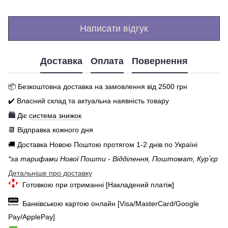
Написати відгук
Доставка
Оплата
Повернення
📦 Бе
зкоштовна доставка на замовлення від 250
0
грн
✔️ Власний склад та актуальна наявність товару
🛍️
Діє
система знижок
📆 Відправка кожного дня
🚚 Доставка Новою Поштою протягом 1-2 днів по Україні
*за тарифами Нової Пошти - Відділення, Поштомат, Курʼєр
Детальніше про доставку
Готовкою при отриманні [Накладений платіж]
Банківською картою онлайн [Visa/MasterCard/Google
Pay/ApplePay]